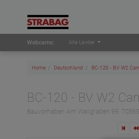
Webcams:
Alle Länder
Home
Deutschland
BC-120 - BV W2 Ca
BC-120 - BV W2 Ca
Bauvorhaben Am Wallgraben 99, 70565 