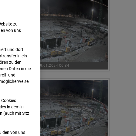
Website zu
den von uns
ert und dort
transfer in ein
hören zu den
19.01.2024 06:34
nen Daten in die
oll- und
 möglicherweise
e Cookies
ies in dem in
n (auch mit Sitz
zu den von uns