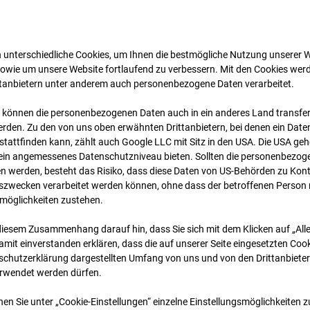
 unterschiedliche Cookies, um Ihnen die best­mögliche Nutzung unserer 
sowie um unsere Website fortlaufend zu verbessern. Mit den Cookies wer
ttanbietern unter anderem auch personenbezogene Daten verarbeitet.
 können die personenbezogenen Daten auch in ein anderes Land transferi
rden. Zu den von uns oben erwähnten Drittanbietern, bei denen ein Daten
tattfinden kann, zählt auch Google LLC mit Sitz in den USA. Die USA ge
19.01.2024 06:19
kein angemessenes Datenschutzniveau bieten. Sollten die personenbezoge
n werden, besteht das Risiko, dass diese Daten von US-Behörden zu Kontr
wecken verarbeitet werden können, ohne dass der betroffenen Person
möglichkeiten zustehen.
diesem Zusammenhang darauf hin, dass Sie sich mit dem Klicken auf „All
amit ein­ver­standen erklären, dass die auf unserer Seite eingesetzten Cook
schutzerklärung dargestellten Umfang von uns und von den Drittanbieter
erwendet werden dürfen.
nen Sie unter „Cookie-Einstellungen“ einzelne Einstellungsmöglichkeiten 