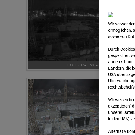
Wir verwenden
ermöglichen, 
sowie von Dri
Durch Cookies
gespeichert we
anderes Land s
19.01.2024 06:04
Ländern, die 
USA übertrage
Überwachungsz
Rechtsbehelfs
Wir weisen in 
akzeptieren“ d
unserer Daten
in den USA) v
Alternativ kön