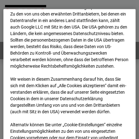
Durch Cookies können die personenbezogenen Daten auch in
ein anderes Land transferiert und dort gespeichert werden.
Zu den von uns oben erwähnten Drittanbietern, bei denen ein
Datentransfer in ein anderes Land stattfinden kann, zählt
Home
E-Mail
Impressum
Login
auch Google LLC mit Sitz in den USA. Die USA gehören zu den
Ländern, die kein angemessenes Datenschutzniveau bieten.
Deutsch
/
English
Sollten die personenbezogenen Daten in die USA übertragen
werden, besteht das Risiko, dass diese Daten von US-
Webcams:
Alle Länder
Behörden zu Kontroll- und Überwachungszwecken
verarbeitet werden können, ohne dass der betroffenen Person
möglicherweise Rechtsbehelfsmöglichkeiten zustehen.
Impressum
Wir weisen in diesem Zusammenhang darauf hin, dass Sie
sich mit dem Klicken auf „Alle Cookies akzeptieren“ damit ein­
ver­standen erklären, dass die auf unserer Seite eingesetzten
STRABAG SE
Cookies in dem in unserer Datenschutzerklärung
Konzernkommunikation
dargestellten Umfang von uns und von den Drittanbietern
Internet/Neue Medien
(auch mit Sitz in den USA) verwendet werden dürfen.
Donau-City-Str. 9
1220 Wien
Alternativ können Sie unter „Cookie-Einstellungen“ einzelne
Österreich
Einstellungsmöglichkeiten zu den von uns eingesetzten
Cookies vornehmen oder nur dem Einsatz von unbedingt
Tel. +43 1 22422-0