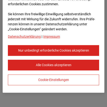
erforderlichen Cookies zustimmen.
pr@strabag.com
Sie können Ihre freiwillige Einwilligung selbstverständlich
Sitz der Gesellschaft: Österreich, 9500 Villach,
jederzeit mit Wirkung für die Zukunft widerrufen. Ihre Prä­fe­
Triglavstr. 9
renzen können in unserer Datenschutzerklärung unter
Firmenbuchnummer: FN 88983 h, Landesgericht
„Cookie-Einstellungen“ geändert werden.
Klagenfurt
Datenschutzerklärung
|
Impressum
UID-Nr.: ATU 37301503
Nur unbedingt erforderliche Cookies akzeptieren
STRABAG SE
Konzern-Kommunikation Internet/Neue
Medien, Donau-City-Straße 9, 1220 Wien, Österreich,
Alle Cookies akzeptieren
E-Mail:
pr@strabag.com
,
Datenschutz
Cookie-Einstellungen