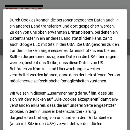
werden von uns sowie von Drittanbietern unter anderem auch
personenbezogene Daten verarbeitet.
Durch Cookies können die personenbezogenen Daten auch in
Home
E-Mail
Impressum
Login
ein anderes Land transferiert und dort gespeichert werden.
Zu den von uns oben erwähnten Drittanbietern, bei denen ein
Deutsch
/
English
Datentransfer in ein anderes Land stattfinden kann, zählt
auch Google LLC mit Sitz in den USA. Die USA gehören zu den
Webcams:
Alle Länder
Ländern, die kein angemessenes Datenschutzniveau bieten.
Sollten die personenbezogenen Daten in die USA übertragen
werden, besteht das Risiko, dass diese Daten von US-
Behörden zu Kontroll- und Überwachungszwecken
Home
Deutschland
verarbeitet werden können, ohne dass der betroffenen Person
BC-120 - BV W2 Campus BT 1-3
Archiv
möglicherweise Rechtsbehelfsmöglichkeiten zustehen.
2024
02
23
07:46
Wir weisen in diesem Zusammenhang darauf hin, dass Sie
BC-120 - BV W2
sich mit dem Klicken auf „Alle Cookies akzeptieren“ damit ein­
ver­standen erklären, dass die auf unserer Seite eingesetzten
Cookies in dem in unserer Datenschutzerklärung
Campus BT 1-3
dargestellten Umfang von uns und von den Drittanbietern
(auch mit Sitz in den USA) verwendet werden dürfen.