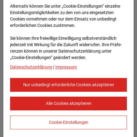
Bauvorhaben Am Wallgraben 99, 70565
Alternativ können Sie unter „Cookie-Einstellungen“ einzelne
Stuttgart
Einstellungsmöglichkeiten zu den von uns eingesetzten
Cookies vornehmen oder nur dem Einsatz von unbedingt
Zur Übersicht
erforderlichen Cookies zustimmen.
Archivdatum:
23.02.2024 07:46,
Sie können Ihre freiwillige Einwilligung selbstverständlich
Europe/Berlin
jederzeit mit Wirkung für die Zukunft widerrufen. Ihre Prä­fe­
renzen können in unserer Datenschutzerklärung unter
„Cookie-Einstellungen“ geändert werden.
Datenschutzerklärung
|
Impressum
Nur unbedingt erforderliche Cookies akzeptieren
Alle Cookies akzeptieren
Cookie-Einstellungen
STRABAG SE
Konzern-Kommunikation Internet/Neue