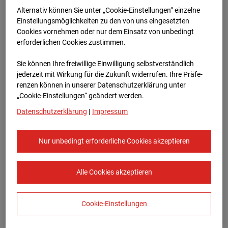
Bauvorhaben Am Wallgraben 99, 70565
Alternativ können Sie unter „Cookie-Einstellungen“ einzelne
Stuttgart
Einstellungsmöglichkeiten zu den von uns eingesetzten
Cookies vornehmen oder nur dem Einsatz von unbedingt
Zur Übersicht
erforderlichen Cookies zustimmen.
Archivdatum:
23.02.2024 09:46,
Sie können Ihre freiwillige Einwilligung selbstverständlich
Europe/Berlin
jederzeit mit Wirkung für die Zukunft widerrufen. Ihre Prä­fe­
renzen können in unserer Datenschutzerklärung unter
„Cookie-Einstellungen“ geändert werden.
Datenschutzerklärung
|
Impressum
Nur unbedingt erforderliche Cookies akzeptieren
Alle Cookies akzeptieren
Cookie-Einstellungen
STRABAG SE
Konzern-Kommunikation Internet/Neue