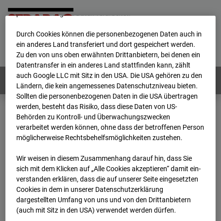
werden von uns sowie von Drittanbietern unter anderem auch
personenbezogene Daten verarbeitet.
Durch Cookies können die personenbezogenen Daten auch in
Home
E-Mail
Impressum
Login
ein anderes Land transferiert und dort gespeichert werden.
Zu den von uns oben erwähnten Drittanbietern, bei denen ein
Deutsch
/
English
Datentransfer in ein anderes Land stattfinden kann, zählt
auch Google LLC mit Sitz in den USA. Die USA gehören zu den
Webcams:
Alle Länder
Ländern, die kein angemessenes Datenschutzniveau bieten.
Sollten die personenbezogenen Daten in die USA übertragen
werden, besteht das Risiko, dass diese Daten von US-
Behörden zu Kontroll- und Überwachungszwecken
Home
Deutschland
verarbeitet werden können, ohne dass der betroffenen Person
BC-120 - BV W2 Campus BT 1-3
Archiv
möglicherweise Rechtsbehelfsmöglichkeiten zustehen.
2024
02
23
09:46
Wir weisen in diesem Zusammenhang darauf hin, dass Sie
BC-120 - BV W2
sich mit dem Klicken auf „Alle Cookies akzeptieren“ damit ein­
ver­standen erklären, dass die auf unserer Seite eingesetzten
Cookies in dem in unserer Datenschutzerklärung
Campus BT 1-3
dargestellten Umfang von uns und von den Drittanbietern
(auch mit Sitz in den USA) verwendet werden dürfen.