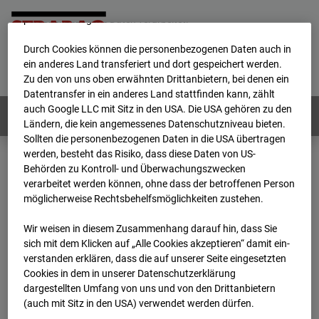
werden von uns sowie von Drittanbietern unter anderem auch
personenbezogene Daten verarbeitet.
Durch Cookies können die personenbezogenen Daten auch in
Home
E-Mail
Impressum
Login
ein anderes Land transferiert und dort gespeichert werden.
Zu den von uns oben erwähnten Drittanbietern, bei denen ein
Deutsch
/
English
Datentransfer in ein anderes Land stattfinden kann, zählt
auch Google LLC mit Sitz in den USA. Die USA gehören zu den
Webcams:
Alle Länder
Ländern, die kein angemessenes Datenschutzniveau bieten.
Sollten die personenbezogenen Daten in die USA übertragen
werden, besteht das Risiko, dass diese Daten von US-
Behörden zu Kontroll- und Überwachungszwecken
Home
Deutschland
verarbeitet werden können, ohne dass der betroffenen Person
BC-120 - BV W2 Campus BT 1-3
Archiv
möglicherweise Rechtsbehelfsmöglichkeiten zustehen.
2024
02
28
06:01
Wir weisen in diesem Zusammenhang darauf hin, dass Sie
BC-120 - BV W2
sich mit dem Klicken auf „Alle Cookies akzeptieren“ damit ein­
ver­standen erklären, dass die auf unserer Seite eingesetzten
Cookies in dem in unserer Datenschutzerklärung
Campus BT 1-3
dargestellten Umfang von uns und von den Drittanbietern
(auch mit Sitz in den USA) verwendet werden dürfen.