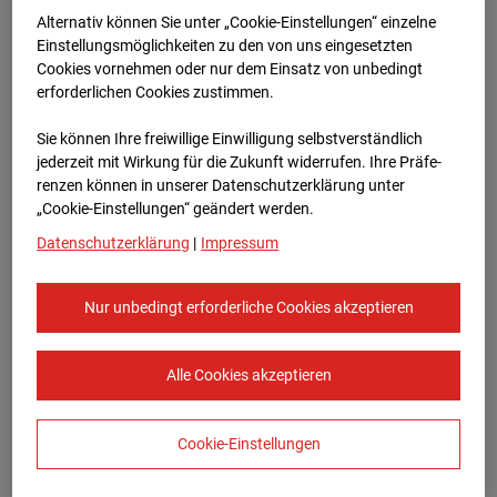
Bauvorhaben Am Wallgraben 99, 70565
Alternativ können Sie unter „Cookie-Einstellungen“ einzelne
Stuttgart
Einstellungsmöglichkeiten zu den von uns eingesetzten
Cookies vornehmen oder nur dem Einsatz von unbedingt
Zur Übersicht
erforderlichen Cookies zustimmen.
Archivdatum:
28.02.2024 06:01,
Sie können Ihre freiwillige Einwilligung selbstverständlich
Europe/Berlin
jederzeit mit Wirkung für die Zukunft widerrufen. Ihre Prä­fe­
renzen können in unserer Datenschutzerklärung unter
„Cookie-Einstellungen“ geändert werden.
Datenschutzerklärung
|
Impressum
Nur unbedingt erforderliche Cookies akzeptieren
Alle Cookies akzeptieren
Cookie-Einstellungen
STRABAG SE
Konzern-Kommunikation Internet/Neue