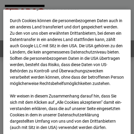
werden von uns sowie von Drittanbietern unter anderem auch
personenbezogene Daten verarbeitet.
Durch Cookies können die personenbezogenen Daten auch in
Home
E-Mail
Impressum
Login
ein anderes Land transferiert und dort gespeichert werden.
Zu den von uns oben erwähnten Drittanbietern, bei denen ein
Deutsch
/
English
Datentransfer in ein anderes Land stattfinden kann, zählt
auch Google LLC mit Sitz in den USA. Die USA gehören zu den
Webcams:
Alle Länder
Ländern, die kein angemessenes Datenschutzniveau bieten.
Sollten die personenbezogenen Daten in die USA übertragen
werden, besteht das Risiko, dass diese Daten von US-
Behörden zu Kontroll- und Überwachungszwecken
Home
Deutschland
verarbeitet werden können, ohne dass der betroffenen Person
BC-120 - BV W2 Campus BT 1-3
Archiv
möglicherweise Rechtsbehelfsmöglichkeiten zustehen.
2024
11
12
08:05
Wir weisen in diesem Zusammenhang darauf hin, dass Sie
BC-120 - BV W2
sich mit dem Klicken auf „Alle Cookies akzeptieren“ damit ein­
ver­standen erklären, dass die auf unserer Seite eingesetzten
Cookies in dem in unserer Datenschutzerklärung
Campus BT 1-3
dargestellten Umfang von uns und von den Drittanbietern
(auch mit Sitz in den USA) verwendet werden dürfen.