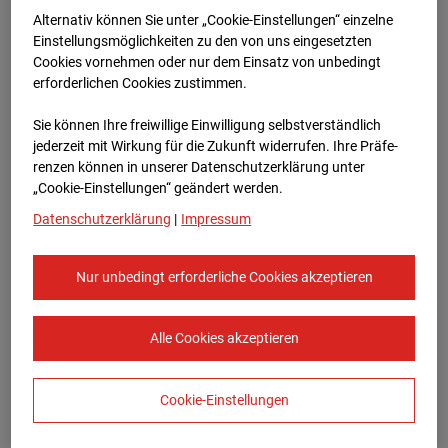
Bauvorhaben Am Wallgraben 99, 70565
Alternativ können Sie unter „Cookie-Einstellungen“ einzelne
Stuttgart
Einstellungsmöglichkeiten zu den von uns eingesetzten
Cookies vornehmen oder nur dem Einsatz von unbedingt
Zur Übersicht
erforderlichen Cookies zustimmen.
Archivdatum:
12.11.2024 08:05,
Sie können Ihre freiwillige Einwilligung selbstverständlich
Europe/Berlin
jederzeit mit Wirkung für die Zukunft widerrufen. Ihre Prä­fe­
renzen können in unserer Datenschutzerklärung unter
„Cookie-Einstellungen“ geändert werden.
Datenschutzerklärung
|
Impressum
Nur unbedingt erforderliche Cookies akzeptieren
Alle Cookies akzeptieren
Cookie-Einstellungen
STRABAG SE
Konzern-Kommunikation Internet/Neue