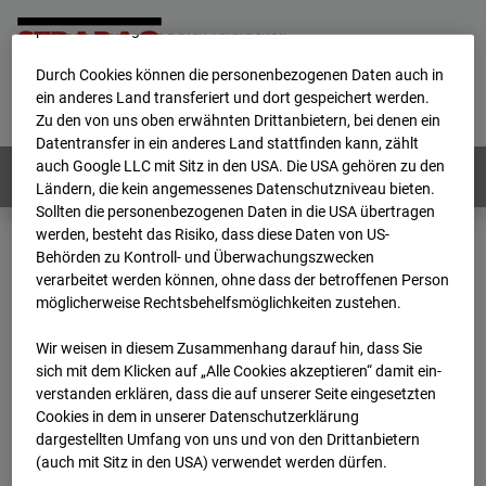
werden von uns sowie von Drittanbietern unter anderem auch
personenbezogene Daten verarbeitet.
Durch Cookies können die personenbezogenen Daten auch in
Home
E-Mail
Impressum
Login
ein anderes Land transferiert und dort gespeichert werden.
Zu den von uns oben erwähnten Drittanbietern, bei denen ein
Deutsch
/
English
Datentransfer in ein anderes Land stattfinden kann, zählt
auch Google LLC mit Sitz in den USA. Die USA gehören zu den
Webcams:
Alle Länder
Ländern, die kein angemessenes Datenschutzniveau bieten.
Sollten die personenbezogenen Daten in die USA übertragen
werden, besteht das Risiko, dass diese Daten von US-
Behörden zu Kontroll- und Überwachungszwecken
Home
Deutschland
verarbeitet werden können, ohne dass der betroffenen Person
BC-120 - BV W2 Campus BT 1-3
Archiv
möglicherweise Rechtsbehelfsmöglichkeiten zustehen.
2024
11
12
10:20
Wir weisen in diesem Zusammenhang darauf hin, dass Sie
BC-120 - BV W2
sich mit dem Klicken auf „Alle Cookies akzeptieren“ damit ein­
ver­standen erklären, dass die auf unserer Seite eingesetzten
Cookies in dem in unserer Datenschutzerklärung
Campus BT 1-3
dargestellten Umfang von uns und von den Drittanbietern
(auch mit Sitz in den USA) verwendet werden dürfen.