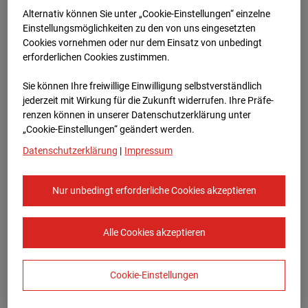
Bauvorhaben Am Wallgraben 99, 70565
Alternativ können Sie unter „Cookie-Einstellungen“ einzelne
Stuttgart
Einstellungsmöglichkeiten zu den von uns eingesetzten
Cookies vornehmen oder nur dem Einsatz von unbedingt
Zur Übersicht
erforderlichen Cookies zustimmen.
Archivdatum:
12.11.2024 10:20,
Sie können Ihre freiwillige Einwilligung selbstverständlich
Europe/Berlin
jederzeit mit Wirkung für die Zukunft widerrufen. Ihre Prä­fe­
renzen können in unserer Datenschutzerklärung unter
„Cookie-Einstellungen“ geändert werden.
Datenschutzerklärung
|
Impressum
Nur unbedingt erforderliche Cookies akzeptieren
Alle Cookies akzeptieren
Cookie-Einstellungen
STRABAG SE
Konzern-Kommunikation Internet/Neue