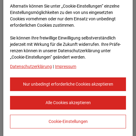
Bauvorhaben Am Wallgraben 99, 70565
Alternativ können Sie unter „Cookie-Einstellungen“ einzelne
Stuttgart
Einstellungsmöglichkeiten zu den von uns eingesetzten
Cookies vornehmen oder nur dem Einsatz von unbedingt
Zur Übersicht
erforderlichen Cookies zustimmen.
Archivdatum:
03.06.2026 17:50,
Sie können Ihre freiwillige Einwilligung selbstverständlich
Europe/Berlin
jederzeit mit Wirkung für die Zukunft widerrufen. Ihre Prä­fe­
renzen können in unserer Datenschutzerklärung unter
„Cookie-Einstellungen“ geändert werden.
Datenschutzerklärung
|
Impressum
Nur unbedingt erforderliche Cookies akzeptieren
Alle Cookies akzeptieren
Cookie-Einstellungen
STRABAG SE
Konzern-Kommunikation Internet/Neue