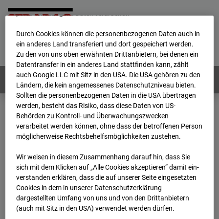
werden von uns sowie von Drittanbietern unter anderem auch
personenbezogene Daten verarbeitet.
Durch Cookies können die personenbezogenen Daten auch in
Home
E-Mail
Impressum
Login
ein anderes Land transferiert und dort gespeichert werden.
Zu den von uns oben erwähnten Drittanbietern, bei denen ein
Deutsch
/
English
Datentransfer in ein anderes Land stattfinden kann, zählt
auch Google LLC mit Sitz in den USA. Die USA gehören zu den
Webcams:
Alle Länder
Ländern, die kein angemessenes Datenschutzniveau bieten.
Sollten die personenbezogenen Daten in die USA übertragen
werden, besteht das Risiko, dass diese Daten von US-
Behörden zu Kontroll- und Überwachungszwecken
Home
Deutschland
verarbeitet werden können, ohne dass der betroffenen Person
BC-120 - BV W2 Campus BT 1-3
Archiv
möglicherweise Rechtsbehelfsmöglichkeiten zustehen.
2026
06
03
17:50
Wir weisen in diesem Zusammenhang darauf hin, dass Sie
BC-120 - BV W2
sich mit dem Klicken auf „Alle Cookies akzeptieren“ damit ein­
ver­standen erklären, dass die auf unserer Seite eingesetzten
Cookies in dem in unserer Datenschutzerklärung
Campus BT 1-3
dargestellten Umfang von uns und von den Drittanbietern
(auch mit Sitz in den USA) verwendet werden dürfen.