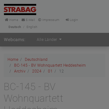
Home
E-Mail
Impressum
Login
Deutsch
/
English
Webcams:
Alle Länder
Home
Deutschland
BC-145 - BV Wohnquartett Heddesheim
Archiv
2024
01
12
BC-145 - BV
Wohnquartett