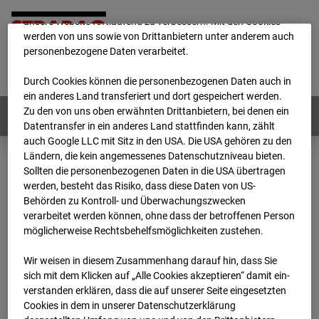
mögliche Nutzung unserer Website zu ermöglichen, sowie um
unsere Website fortlaufend zu verbessern. Mit den Cookies
werden von uns sowie von Drittanbietern unter anderem auch
personenbezogene Daten verarbeitet.
Home
E-Mail
Impressum
Login
Deutsch
/
English
Durch Cookies können die personenbezogenen Daten auch in
ein anderes Land transferiert und dort gespeichert werden.
Zu den von uns oben erwähnten Drittanbietern, bei denen ein
Webcams:
Alle Länder
Datentransfer in ein anderes Land stattfinden kann, zählt
auch Google LLC mit Sitz in den USA. Die USA gehören zu den
Ländern, die kein angemessenes Datenschutzniveau bieten.
Sollten die personenbezogenen Daten in die USA übertragen
Home
Deutschland
werden, besteht das Risiko, dass diese Daten von US-
BC-145 - BV Wohnquartett Heddesheim
Behörden zu Kontroll- und Überwachungszwecken
Archiv
2024
01
15
17:48
verarbeitet werden können, ohne dass der betroffenen Person
möglicherweise Rechtsbehelfsmöglichkeiten zustehen.
BC-145 - BV
Wir weisen in diesem Zusammenhang darauf hin, dass Sie
sich mit dem Klicken auf „Alle Cookies akzeptieren“ damit ein­
Wohnquartett
ver­standen erklären, dass die auf unserer Seite eingesetzten
Cookies in dem in unserer Datenschutzerklärung