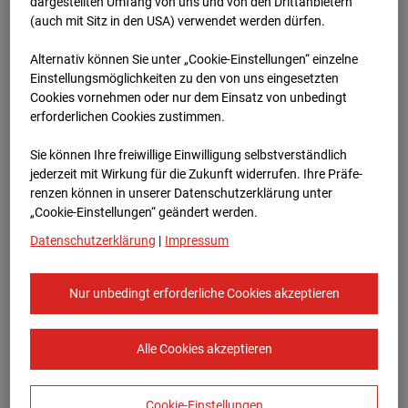
Heddesheim
dargestellten Umfang von uns und von den Drittanbietern
(auch mit Sitz in den USA) verwendet werden dürfen.
Bauvorhaben Badenerstraße 1, 68542
Alternativ können Sie unter „Cookie-Einstellungen“ einzelne
Heddesheim
Einstellungsmöglichkeiten zu den von uns eingesetzten
Cookies vornehmen oder nur dem Einsatz von unbedingt
Zur Übersicht
erforderlichen Cookies zustimmen.
Archivdatum:
15.01.2024 17:48,
Sie können Ihre freiwillige Einwilligung selbstverständlich
Europe/Berlin
jederzeit mit Wirkung für die Zukunft widerrufen. Ihre Prä­fe­
renzen können in unserer Datenschutzerklärung unter
„Cookie-Einstellungen“ geändert werden.
Datenschutzerklärung
|
Impressum
Nur unbedingt erforderliche Cookies akzeptieren
Alle Cookies akzeptieren
Cookie-Einstellungen