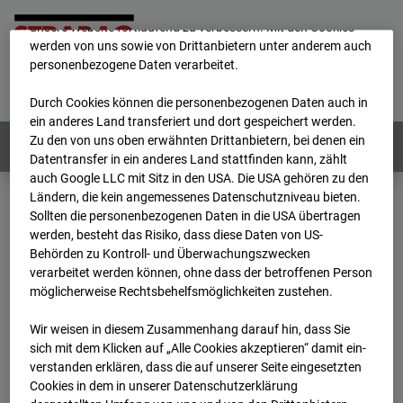
mögliche Nutzung unserer Website zu ermöglichen, sowie um
unsere Website fortlaufend zu verbessern. Mit den Cookies
werden von uns sowie von Drittanbietern unter anderem auch
personenbezogene Daten verarbeitet.
Home
E-Mail
Impressum
Login
Deutsch
/
English
Durch Cookies können die personenbezogenen Daten auch in
ein anderes Land transferiert und dort gespeichert werden.
Zu den von uns oben erwähnten Drittanbietern, bei denen ein
Webcams:
Alle Länder
Datentransfer in ein anderes Land stattfinden kann, zählt
auch Google LLC mit Sitz in den USA. Die USA gehören zu den
Ländern, die kein angemessenes Datenschutzniveau bieten.
Sollten die personenbezogenen Daten in die USA übertragen
Home
Deutschland
werden, besteht das Risiko, dass diese Daten von US-
BC-145 - BV Wohnquartett Heddesheim
Behörden zu Kontroll- und Überwachungszwecken
Archiv
2024
01
16
06:46
verarbeitet werden können, ohne dass der betroffenen Person
möglicherweise Rechtsbehelfsmöglichkeiten zustehen.
BC-145 - BV
Wir weisen in diesem Zusammenhang darauf hin, dass Sie
sich mit dem Klicken auf „Alle Cookies akzeptieren“ damit ein­
Wohnquartett
ver­standen erklären, dass die auf unserer Seite eingesetzten
Cookies in dem in unserer Datenschutzerklärung