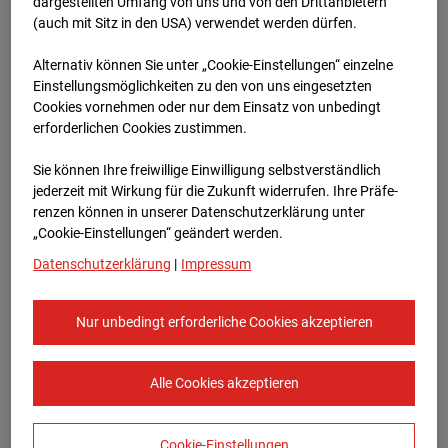
Heddesheim
dargestellten Umfang von uns und von den Drittanbietern
(auch mit Sitz in den USA) verwendet werden dürfen.
Bauvorhaben Badenerstraße 1, 68542
Alternativ können Sie unter „Cookie-Einstellungen“ einzelne
Heddesheim
Einstellungsmöglichkeiten zu den von uns eingesetzten
Cookies vornehmen oder nur dem Einsatz von unbedingt
Zur Übersicht
erforderlichen Cookies zustimmen.
Archivdatum:
16.01.2024 06:46,
Sie können Ihre freiwillige Einwilligung selbstverständlich
Europe/Berlin
jederzeit mit Wirkung für die Zukunft widerrufen. Ihre Prä­fe­
renzen können in unserer Datenschutzerklärung unter
„Cookie-Einstellungen“ geändert werden.
Datenschutzerklärung
|
Impressum
Nur unbedingt erforderliche Cookies akzeptieren
Alle Cookies akzeptieren
Cookie-Einstellungen