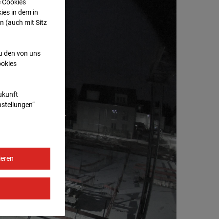
e Cookies
ies in dem in
n (auch mit Sitz
zu den von uns
ookies
Zukunft
nstellungen“
ieren