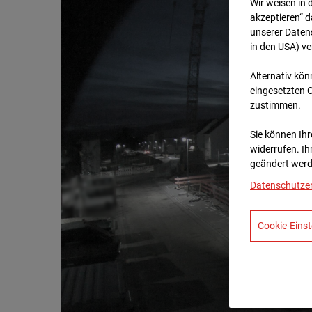
Wir weisen in 
akzeptieren“ d
unserer Daten
in den USA) v
Alternativ kön
eingesetzten 
zustimmen.
Sie können Ihre
widerrufen. Ih
geändert werd
Datenschutze
Cookie-Einst