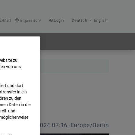
E-Mail
Impressum
Login
Deutsch
/
English
Website zu
den von uns
ert und dort
transfer in ein
hören zu den
nen Daten in die
oll- und
 möglicherweise
vdatum:
16.01.2024 07:16, Europe/Berlin