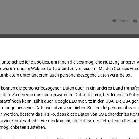
Home
 unterschiedliche Cookies, um Ihnen die best­mögliche Nutzung unserer 
artett Heddesheim
Archiv
2024
01
16
07:16
sowie um unsere Website fortlaufend zu verbessern. Mit den Cookies wer
ttanbietern unter anderem auch personenbezogene Daten verarbeitet.
 können die personenbezogenen Daten auch in ein anderes Land transferi
uartett Heddesheim
rden. Zu den von uns oben erwähnten Drittanbietern, bei denen ein Daten
tattfinden kann, zählt auch Google LLC mit Sitz in den USA. Die USA ge
kein angemessenes Datenschutzniveau bieten. Sollten die personenbezoge
 Heddesheim
n werden, besteht das Risiko, dass diese Daten von US-Behörden zu Kontr
wecken verarbeitet werden können, ohne dass der betroffenen Person
möglichkeiten zustehen.
Archi
Übersicht