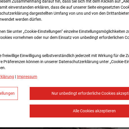
diesem Zusammenhang darauf hin, dass Sie sich mit dem Klicken auf „All
amit ein­ver­standen erklären, dass die auf unserer Seite eingesetzten Cook
schutzerklärung dargestellten Umfang von uns und von den Drittanbieter
erwendet werden dürfen.
nen Sie unter „Cookie-Einstellungen“ einzelne Einstellungsmöglichkeiten 
Cookies vornehmen oder nur dem Einsatz von unbedingt erforderlichen C
 freiwillige Einwilligung selbstverständlich jederzeit mit Wirkung für die 
re Prä­fe­renzen können in unserer Datenschutzerklärung unter „Cookie-Ei
en.
rklärung
|
Impressum
ellungen
Nur unbedingt erforderliche Cookies akzept
Alle Cookies akzeptieren