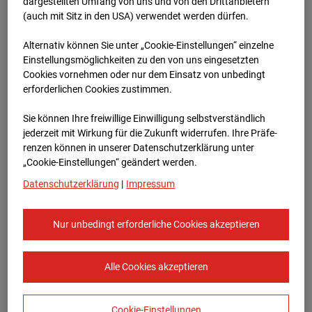
Heddesheim
dargestellten Umfang von uns und von den Drittanbietern
(auch mit Sitz in den USA) verwendet werden dürfen.
Bauvorhaben Badenerstraße 1, 68542
Alternativ können Sie unter „Cookie-Einstellungen“ einzelne
Heddesheim
Einstellungsmöglichkeiten zu den von uns eingesetzten
Cookies vornehmen oder nur dem Einsatz von unbedingt
Zur Übersicht
erforderlichen Cookies zustimmen.
Archivdatum:
16.01.2024 10:48,
Sie können Ihre freiwillige Einwilligung selbstverständlich
Europe/Berlin
jederzeit mit Wirkung für die Zukunft widerrufen. Ihre Prä­fe­
renzen können in unserer Datenschutzerklärung unter
„Cookie-Einstellungen“ geändert werden.
Datenschutzerklärung
|
Impressum
Nur unbedingt erforderliche Cookies akzeptieren
Alle Cookies akzeptieren
Cookie-Einstellungen