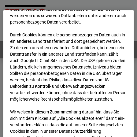
mögliche Nutzung unserer Website zu ermöglichen, sowie um
unsere Website fortlaufend zu verbessern. Mit den Cookies
werden von uns sowie von Drittanbietern unter anderem auch
personenbezogene Daten verarbeitet.
Home
E-Mail
Impressum
Login
Deutsch
/
English
Durch Cookies können die personenbezogenen Daten auch in
ein anderes Land transferiert und dort gespeichert werden.
Zu den von uns oben erwähnten Drittanbietern, bei denen ein
Webcams:
Alle Länder
Datentransfer in ein anderes Land stattfinden kann, zählt
auch Google LLC mit Sitz in den USA. Die USA gehören zu den
Ländern, die kein angemessenes Datenschutzniveau bieten.
Sollten die personenbezogenen Daten in die USA übertragen
Home
Deutschland
werden, besteht das Risiko, dass diese Daten von US-
BC-145 - BV Wohnquartett Heddesheim
Behörden zu Kontroll- und Überwachungszwecken
Archiv
2024
01
16
10:48
verarbeitet werden können, ohne dass der betroffenen Person
möglicherweise Rechtsbehelfsmöglichkeiten zustehen.
BC-145 - BV
Wir weisen in diesem Zusammenhang darauf hin, dass Sie
sich mit dem Klicken auf „Alle Cookies akzeptieren“ damit ein­
Wohnquartett
ver­standen erklären, dass die auf unserer Seite eingesetzten
Cookies in dem in unserer Datenschutzerklärung