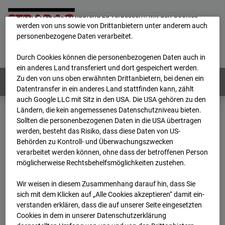
mögliche Nutzung unserer Website zu ermöglichen, sowie um
unsere Website fortlaufend zu verbessern. Mit den Cookies
werden von uns sowie von Drittanbietern unter anderem auch
personenbezogene Daten verarbeitet.
Home
E-Mail
Impressum
Login
Deutsch
/
English
Durch Cookies können die personenbezogenen Daten auch in
ein anderes Land transferiert und dort gespeichert werden.
Zu den von uns oben erwähnten Drittanbietern, bei denen ein
Webcams:
Alle Länder
Datentransfer in ein anderes Land stattfinden kann, zählt
auch Google LLC mit Sitz in den USA. Die USA gehören zu den
Ländern, die kein angemessenes Datenschutzniveau bieten.
Sollten die personenbezogenen Daten in die USA übertragen
Home
Deutschland
werden, besteht das Risiko, dass diese Daten von US-
BC-145 - BV Wohnquartett Heddesheim
Behörden zu Kontroll- und Überwachungszwecken
Archiv
2024
01
16
12:33
verarbeitet werden können, ohne dass der betroffenen Person
möglicherweise Rechtsbehelfsmöglichkeiten zustehen.
BC-145 - BV
Wir weisen in diesem Zusammenhang darauf hin, dass Sie
sich mit dem Klicken auf „Alle Cookies akzeptieren“ damit ein­
Wohnquartett
ver­standen erklären, dass die auf unserer Seite eingesetzten
Cookies in dem in unserer Datenschutzerklärung