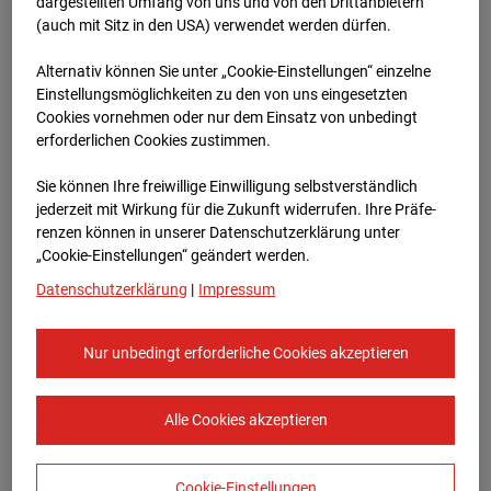
Heddesheim
dargestellten Umfang von uns und von den Drittanbietern
(auch mit Sitz in den USA) verwendet werden dürfen.
Bauvorhaben Badenerstraße 1, 68542
Alternativ können Sie unter „Cookie-Einstellungen“ einzelne
Heddesheim
Einstellungsmöglichkeiten zu den von uns eingesetzten
Cookies vornehmen oder nur dem Einsatz von unbedingt
Zur Übersicht
erforderlichen Cookies zustimmen.
Archivdatum:
16.01.2024 12:33,
Sie können Ihre freiwillige Einwilligung selbstverständlich
Europe/Berlin
jederzeit mit Wirkung für die Zukunft widerrufen. Ihre Prä­fe­
renzen können in unserer Datenschutzerklärung unter
„Cookie-Einstellungen“ geändert werden.
Datenschutzerklärung
|
Impressum
Nur unbedingt erforderliche Cookies akzeptieren
Alle Cookies akzeptieren
Cookie-Einstellungen