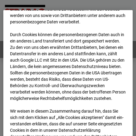
mögliche Nutzung unserer Website zu ermöglichen, sowie um
unsere Website fortlaufend zu verbessern. Mit den Cookies
werden von uns sowie von Drittanbietern unter anderem auch
personenbezogene Daten verarbeitet.
Home
E-Mail
Impressum
Login
Deutsch
/
English
Durch Cookies können die personenbezogenen Daten auch in
ein anderes Land transferiert und dort gespeichert werden.
Zu den von uns oben erwähnten Drittanbietern, bei denen ein
Webcams:
Alle Länder
Datentransfer in ein anderes Land stattfinden kann, zählt
auch Google LLC mit Sitz in den USA. Die USA gehören zu den
Ländern, die kein angemessenes Datenschutzniveau bieten.
Sollten die personenbezogenen Daten in die USA übertragen
Home
Deutschland
werden, besteht das Risiko, dass diese Daten von US-
BC-145 - BV Wohnquartett Heddesheim
Behörden zu Kontroll- und Überwachungszwecken
Archiv
2024
01
16
13:03
verarbeitet werden können, ohne dass der betroffenen Person
möglicherweise Rechtsbehelfsmöglichkeiten zustehen.
BC-145 - BV
Wir weisen in diesem Zusammenhang darauf hin, dass Sie
sich mit dem Klicken auf „Alle Cookies akzeptieren“ damit ein­
Wohnquartett
ver­standen erklären, dass die auf unserer Seite eingesetzten
Cookies in dem in unserer Datenschutzerklärung