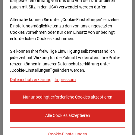
Heddesheim
dargestellten Umfang von uns und von den Drittanbietern
(auch mit Sitz in den USA) verwendet werden dürfen.
Bauvorhaben Badenerstraße 1, 68542
Alternativ können Sie unter „Cookie-Einstellungen“ einzelne
Heddesheim
Einstellungsmöglichkeiten zu den von uns eingesetzten
Cookies vornehmen oder nur dem Einsatz von unbedingt
Zur Übersicht
erforderlichen Cookies zustimmen.
Archivdatum:
16.01.2024 13:03,
Sie können Ihre freiwillige Einwilligung selbstverständlich
Europe/Berlin
jederzeit mit Wirkung für die Zukunft widerrufen. Ihre Prä­fe­
renzen können in unserer Datenschutzerklärung unter
„Cookie-Einstellungen“ geändert werden.
Datenschutzerklärung
|
Impressum
Nur unbedingt erforderliche Cookies akzeptieren
Alle Cookies akzeptieren
Cookie-Einstellungen