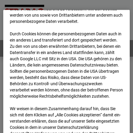
mögliche Nutzung unserer Website zu ermöglichen, sowie um
unsere Website fortlaufend zu verbessern. Mit den Cookies
werden von uns sowie von Drittanbietern unter anderem auch
personenbezogene Daten verarbeitet.
Home
E-Mail
Impressum
Login
Deutsch
/
English
Durch Cookies können die personenbezogenen Daten auch in
ein anderes Land transferiert und dort gespeichert werden.
Zu den von uns oben erwähnten Drittanbietern, bei denen ein
Webcams:
Alle Länder
Datentransfer in ein anderes Land stattfinden kann, zählt
auch Google LLC mit Sitz in den USA. Die USA gehören zu den
Ländern, die kein angemessenes Datenschutzniveau bieten.
Sollten die personenbezogenen Daten in die USA übertragen
Home
Deutschland
werden, besteht das Risiko, dass diese Daten von US-
BC-145 - BV Wohnquartett Heddesheim
Behörden zu Kontroll- und Überwachungszwecken
Archiv
2024
08
01
09:45
verarbeitet werden können, ohne dass der betroffenen Person
möglicherweise Rechtsbehelfsmöglichkeiten zustehen.
BC-145 - BV
Wir weisen in diesem Zusammenhang darauf hin, dass Sie
sich mit dem Klicken auf „Alle Cookies akzeptieren“ damit ein­
Wohnquartett
ver­standen erklären, dass die auf unserer Seite eingesetzten
Cookies in dem in unserer Datenschutzerklärung