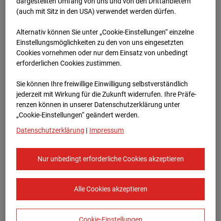
Heddesheim
dargestellten Umfang von uns und von den Drittanbietern
(auch mit Sitz in den USA) verwendet werden dürfen.
Bauvorhaben Badenerstraße 1, 68542
Alternativ können Sie unter „Cookie-Einstellungen“ einzelne
Heddesheim
Einstellungsmöglichkeiten zu den von uns eingesetzten
Cookies vornehmen oder nur dem Einsatz von unbedingt
Zur Übersicht
erforderlichen Cookies zustimmen.
Archivdatum:
01.08.2024 09:45,
Sie können Ihre freiwillige Einwilligung selbstverständlich
Europe/Berlin
jederzeit mit Wirkung für die Zukunft widerrufen. Ihre Prä­fe­
renzen können in unserer Datenschutzerklärung unter
„Cookie-Einstellungen“ geändert werden.
Datenschutzerklärung
|
Impressum
Nur unbedingt erforderliche Cookies akzeptieren
Alle Cookies akzeptieren
Cookie-Einstellungen