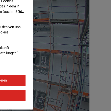
e Cookies
ies in dem in
n (auch mit Sitz
zu den von uns
ookies
Zukunft
nstellungen“
ieren