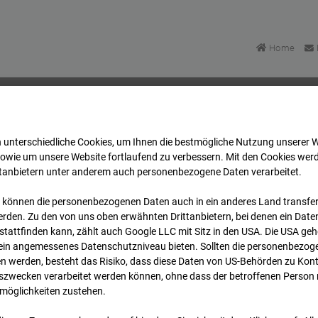
Home
 unterschiedliche Cookies, um Ihnen die best­mögliche Nutzung unserer 
artett Heddesheim
Archiv
2024
08
01
12:15
sowie um unsere Website fortlaufend zu verbessern. Mit den Cookies wer
ttanbietern unter anderem auch personenbezogene Daten verarbeitet.
 können die personenbezogenen Daten auch in ein anderes Land transferi
uartett Heddesheim
rden. Zu den von uns oben erwähnten Drittanbietern, bei denen ein Daten
tattfinden kann, zählt auch Google LLC mit Sitz in den USA. Die USA ge
kein angemessenes Datenschutzniveau bieten. Sollten die personenbezoge
 Heddesheim
n werden, besteht das Risiko, dass diese Daten von US-Behörden zu Kontr
wecken verarbeitet werden können, ohne dass der betroffenen Person
möglichkeiten zustehen.
Archi
Übersicht