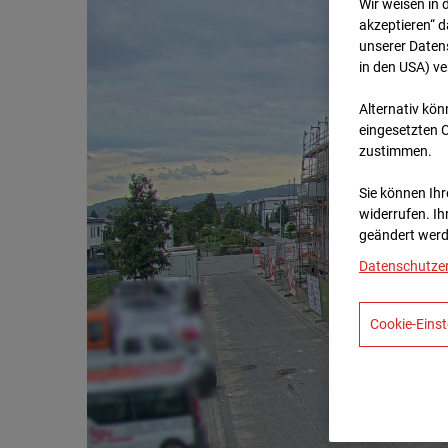
Wir weisen in 
akzeptieren“ d
unserer Daten
in den USA) v
Alternativ kön
eingesetzten 
zustimmen.
Sie können Ihre
widerrufen. Ih
geändert werd
Datenschutze
Cookie-Einst