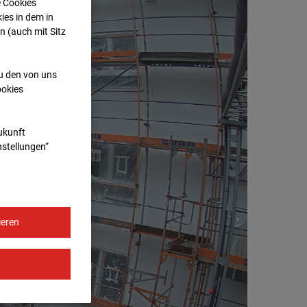
e Cookies
ies in dem in
n (auch mit Sitz
zu den von uns
ookies
Zukunft
nstellungen“
ieren