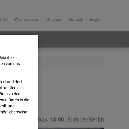
E-Mail
Impressum
Login
Deutsch
/
English
Website zu
den von uns
ert und dort
transfer in ein
hören zu den
nen Daten in die
oll- und
 möglicherweise
vdatum:
01.08.2024 13:00, Europe/Berlin