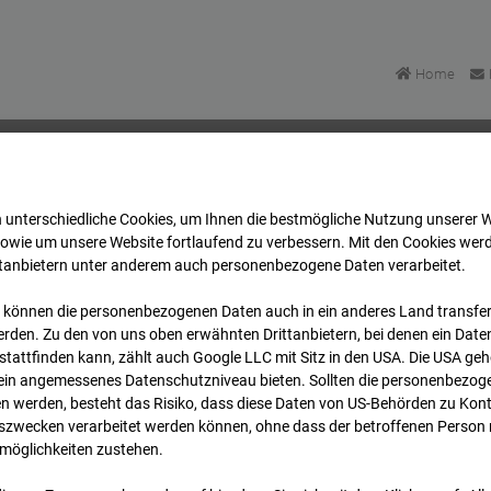
Home
 unterschiedliche Cookies, um Ihnen die best­mögliche Nutzung unserer 
artett Heddesheim
Archiv
2024
08
01
13:00
sowie um unsere Website fortlaufend zu verbessern. Mit den Cookies wer
ttanbietern unter anderem auch personenbezogene Daten verarbeitet.
 können die personenbezogenen Daten auch in ein anderes Land transferi
uartett Heddesheim
rden. Zu den von uns oben erwähnten Drittanbietern, bei denen ein Daten
tattfinden kann, zählt auch Google LLC mit Sitz in den USA. Die USA ge
kein angemessenes Datenschutzniveau bieten. Sollten die personenbezoge
 Heddesheim
n werden, besteht das Risiko, dass diese Daten von US-Behörden zu Kontr
wecken verarbeitet werden können, ohne dass der betroffenen Person
möglichkeiten zustehen.
Archi
Übersicht