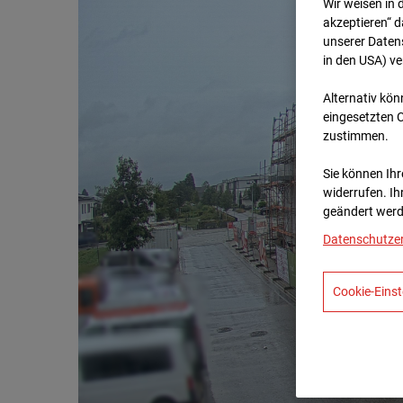
Wir weisen in 
akzeptieren“ d
unserer Daten
in den USA) v
Alternativ kön
eingesetzten 
zustimmen.
Sie können Ihre
widerrufen. Ih
geändert werd
Datenschutze
Cookie-Einst