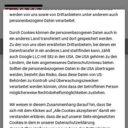
mögliche Nutzung unserer Website zu ermöglichen, sowie um
unsere Website fortlaufend zu verbessern. Mit den Cookies
werden von uns sowie von Drittanbietern unter anderem auch
personenbezogene Daten verarbeitet.
Home
E-Mail
Impressum
Login
Deutsch
/
English
Durch Cookies können die personenbezogenen Daten auch in
ein anderes Land transferiert und dort gespeichert werden.
Zu den von uns oben erwähnten Drittanbietern, bei denen ein
Webcams:
Alle Länder
Datentransfer in ein anderes Land stattfinden kann, zählt
auch Google LLC mit Sitz in den USA. Die USA gehören zu den
Ländern, die kein angemessenes Datenschutzniveau bieten.
Sollten die personenbezogenen Daten in die USA übertragen
Home
Deutschland
werden, besteht das Risiko, dass diese Daten von US-
BC-145 - BV Wohnquartett Heddesheim
Behörden zu Kontroll- und Überwachungszwecken
Archiv
2024
08
01
13:45
verarbeitet werden können, ohne dass der betroffenen Person
möglicherweise Rechtsbehelfsmöglichkeiten zustehen.
BC-145 - BV
Wir weisen in diesem Zusammenhang darauf hin, dass Sie
sich mit dem Klicken auf „Alle Cookies akzeptieren“ damit ein­
Wohnquartett
ver­standen erklären, dass die auf unserer Seite eingesetzten
Cookies in dem in unserer Datenschutzerklärung