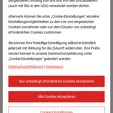
Heddesheim
dargestellten Umfang von uns und von den Drittanbietern
(auch mit Sitz in den USA) verwendet werden dürfen.
Bauvorhaben Badenerstraße 1, 68542
Alternativ können Sie unter „Cookie-Einstellungen“ einzelne
Heddesheim
Einstellungsmöglichkeiten zu den von uns eingesetzten
Cookies vornehmen oder nur dem Einsatz von unbedingt
Zur Übersicht
erforderlichen Cookies zustimmen.
Archivdatum:
01.08.2024 13:45,
Sie können Ihre freiwillige Einwilligung selbstverständlich
Europe/Berlin
jederzeit mit Wirkung für die Zukunft widerrufen. Ihre Prä­fe­
renzen können in unserer Datenschutzerklärung unter
„Cookie-Einstellungen“ geändert werden.
Datenschutzerklärung
|
Impressum
Nur unbedingt erforderliche Cookies akzeptieren
Alle Cookies akzeptieren
Cookie-Einstellungen