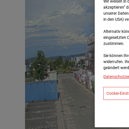
Wir weisen in 
akzeptieren“ d
unserer Daten
in den USA) v
Alternativ kön
eingesetzten 
zustimmen.
Sie können Ihre
widerrufen. Ih
geändert werd
Datenschutze
Cookie-Einst