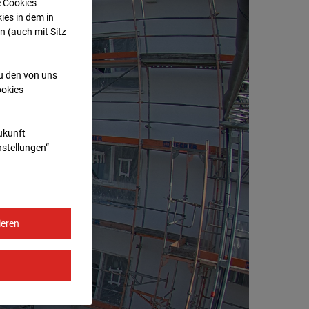
e Cookies
ies in dem in
n (auch mit Sitz
zu den von uns
ookies
Zukunft
nstellungen“
ieren