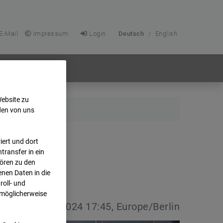
E-Mail
Impressum
Login
Deutsch
/
English
Website zu
den von uns
ert und dort
transfer in ein
hören zu den
nen Daten in die
oll- und
 möglicherweise
vdatum:
13.08.2024 17:45, Europe/Berlin