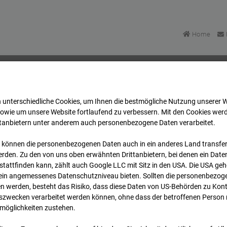
Home
 unterschiedliche Cookies, um Ihnen die best­mögliche Nutzung unserer 
artett Heddesheim
Archiv
2024
08
13
17:45
sowie um unsere Website fortlaufend zu verbessern. Mit den Cookies wer
ttanbietern unter anderem auch personenbezogene Daten verarbeitet.
 können die personenbezogenen Daten auch in ein anderes Land transferi
uartett Heddesheim
rden. Zu den von uns oben erwähnten Drittanbietern, bei denen ein Daten
tattfinden kann, zählt auch Google LLC mit Sitz in den USA. Die USA ge
kein angemessenes Datenschutzniveau bieten. Sollten die personenbezoge
 Heddesheim
n werden, besteht das Risiko, dass diese Daten von US-Behörden zu Kontr
wecken verarbeitet werden können, ohne dass der betroffenen Person
möglichkeiten zustehen.
Archi
Übersicht