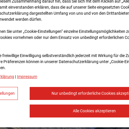
diesem Zusammenhang darauf hin, dass Sie sich mit dem Klicken auf „All
amit ein­ver­standen erklären, dass die auf unserer Seite eingesetzten Cook
schutzerklärung dargestellten Umfang von uns und von den Drittanbieter
erwendet werden dürfen.
nen Sie unter „Cookie-Einstellungen“ einzelne Einstellungsmöglichkeiten 
Cookies vornehmen oder nur dem Einsatz von unbedingt erforderlichen C
 freiwillige Einwilligung selbstverständlich jederzeit mit Wirkung für die 
re Prä­fe­renzen können in unserer Datenschutzerklärung unter „Cookie-Ei
en.
rklärung
|
Impressum
ellungen
Nur unbedingt erforderliche Cookies akzept
Alle Cookies akzeptieren