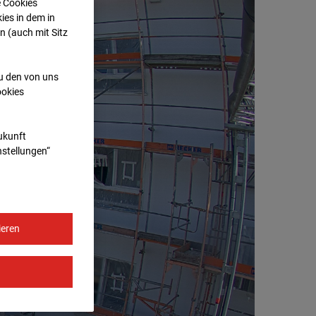
e Cookies
ies in dem in
n (auch mit Sitz
zu den von uns
ookies
Zukunft
nstellungen“
ieren