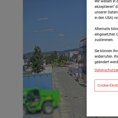
Wir weisen in 
akzeptieren“ d
unserer Daten
in den USA) v
Alternativ kön
eingesetzten 
zustimmen.
Sie können Ihre
widerrufen. Ih
geändert werd
Datenschutze
Cookie-Einst