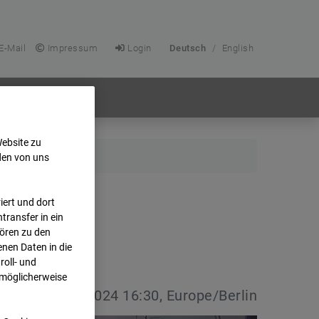
E-Mail
Impressum
Login
Deutsch
/
English
Website zu
den von uns
ert und dort
transfer in ein
hören zu den
nen Daten in die
oll- und
 möglicherweise
vdatum:
15.08.2024 16:30, Europe/Berlin