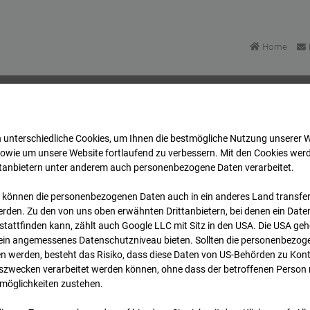
Home
 unterschiedliche Cookies, um Ihnen die best­mögliche Nutzung unserer 
artett Heddesheim
Archiv
2024
08
15
16:30
sowie um unsere Website fortlaufend zu verbessern. Mit den Cookies wer
ttanbietern unter anderem auch personenbezogene Daten verarbeitet.
 können die personenbezogenen Daten auch in ein anderes Land transferi
uartett Heddesheim
rden. Zu den von uns oben erwähnten Drittanbietern, bei denen ein Daten
tattfinden kann, zählt auch Google LLC mit Sitz in den USA. Die USA ge
kein angemessenes Datenschutzniveau bieten. Sollten die personenbezoge
 Heddesheim
n werden, besteht das Risiko, dass diese Daten von US-Behörden zu Kontr
wecken verarbeitet werden können, ohne dass der betroffenen Person
möglichkeiten zustehen.
Archi
Übersicht