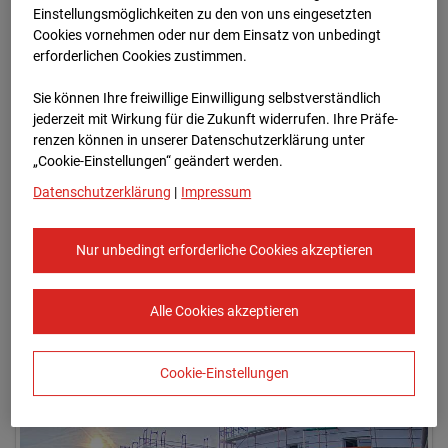
Einstellungsmöglichkeiten zu den von uns eingesetzten
Cookies vornehmen oder nur dem Einsatz von unbedingt
erforderlichen Cookies zustimmen.
19.08.2024 07:15
Sie können Ihre freiwillige Einwilligung selbstverständlich
jederzeit mit Wirkung für die Zukunft widerrufen. Ihre Prä­fe­
renzen können in unserer Datenschutzerklärung unter
„Cookie-Einstellungen“ geändert werden.
Datenschutzerklärung
|
Impressum
Nur unbedingt erforderliche Cookies akzeptieren
Alle Cookies akzeptieren
19.08.2024 07:30
Cookie-Einstellungen