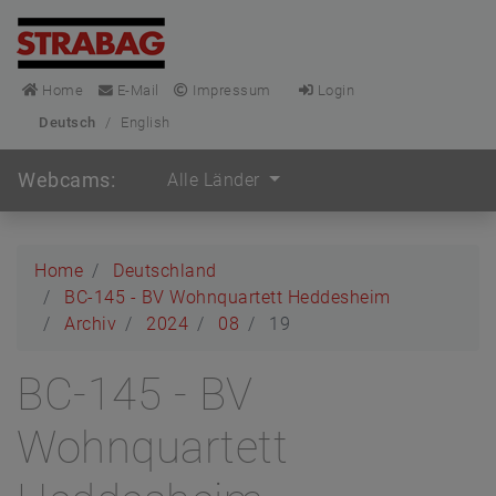
Home
E-Mail
Impressum
Login
Deutsch
/
English
Webcams:
Alle Länder
Home
Deutschland
BC-145 - BV Wohnquartett Heddesheim
Archiv
2024
08
19
BC-145 - BV
Wohnquartett