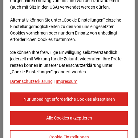
Heddesheim
dargestellten Umfang von uns und von den Drittanbietern
(auch mit Sitz in den USA) verwendet werden dürfen.
Bauvorhaben Badenerstraße 1, 68542
Alternativ können Sie unter „Cookie-Einstellungen“ einzelne
Heddesheim
Einstellungsmöglichkeiten zu den von uns eingesetzten
Cookies vornehmen oder nur dem Einsatz von unbedingt
Zur Übersicht
erforderlichen Cookies zustimmen.
Archivdatum:
29.08.2024 13:30,
Sie können Ihre freiwillige Einwilligung selbstverständlich
Europe/Berlin
jederzeit mit Wirkung für die Zukunft widerrufen. Ihre Prä­fe­
renzen können in unserer Datenschutzerklärung unter
„Cookie-Einstellungen“ geändert werden.
Datenschutzerklärung
|
Impressum
Nur unbedingt erforderliche Cookies akzeptieren
Alle Cookies akzeptieren
Cookie-Einstellungen