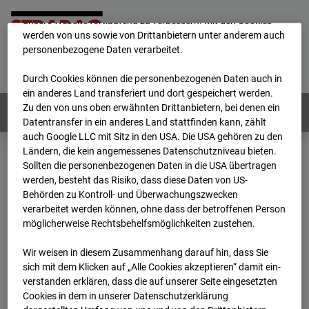
mögliche Nutzung unserer Website zu ermöglichen, sowie um
unsere Website fortlaufend zu verbessern. Mit den Cookies
werden von uns sowie von Drittanbietern unter anderem auch
personenbezogene Daten verarbeitet.
Home
E-Mail
Impressum
Login
Deutsch
/
English
Durch Cookies können die personenbezogenen Daten auch in
ein anderes Land transferiert und dort gespeichert werden.
Zu den von uns oben erwähnten Drittanbietern, bei denen ein
Webcams:
Alle Länder
Datentransfer in ein anderes Land stattfinden kann, zählt
auch Google LLC mit Sitz in den USA. Die USA gehören zu den
Ländern, die kein angemessenes Datenschutzniveau bieten.
Sollten die personenbezogenen Daten in die USA übertragen
Home
Deutschland
werden, besteht das Risiko, dass diese Daten von US-
BC-145 - BV Wohnquartett Heddesheim
Behörden zu Kontroll- und Überwachungszwecken
Archiv
2024
08
29
13:30
verarbeitet werden können, ohne dass der betroffenen Person
möglicherweise Rechtsbehelfsmöglichkeiten zustehen.
BC-145 - BV
Wir weisen in diesem Zusammenhang darauf hin, dass Sie
sich mit dem Klicken auf „Alle Cookies akzeptieren“ damit ein­
Wohnquartett
ver­standen erklären, dass die auf unserer Seite eingesetzten
Cookies in dem in unserer Datenschutzerklärung