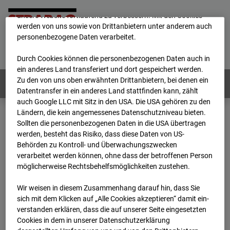
mögliche Nutzung unserer Website zu ermöglichen, sowie um
unsere Website fortlaufend zu verbessern. Mit den Cookies
werden von uns sowie von Drittanbietern unter anderem auch
personenbezogene Daten verarbeitet.
Home
E-Mail
Impressum
Login
Deutsch
/
English
Durch Cookies können die personenbezogenen Daten auch in
ein anderes Land transferiert und dort gespeichert werden.
Zu den von uns oben erwähnten Drittanbietern, bei denen ein
Webcams:
Alle Länder
Datentransfer in ein anderes Land stattfinden kann, zählt
auch Google LLC mit Sitz in den USA. Die USA gehören zu den
Ländern, die kein angemessenes Datenschutzniveau bieten.
Sollten die personenbezogenen Daten in die USA übertragen
Home
Deutschland
werden, besteht das Risiko, dass diese Daten von US-
BC-145 - BV Wohnquartett Heddesheim
Behörden zu Kontroll- und Überwachungszwecken
Archiv
2024
11
29
12:10
verarbeitet werden können, ohne dass der betroffenen Person
möglicherweise Rechtsbehelfsmöglichkeiten zustehen.
BC-145 - BV
Wir weisen in diesem Zusammenhang darauf hin, dass Sie
sich mit dem Klicken auf „Alle Cookies akzeptieren“ damit ein­
Wohnquartett
ver­standen erklären, dass die auf unserer Seite eingesetzten
Cookies in dem in unserer Datenschutzerklärung