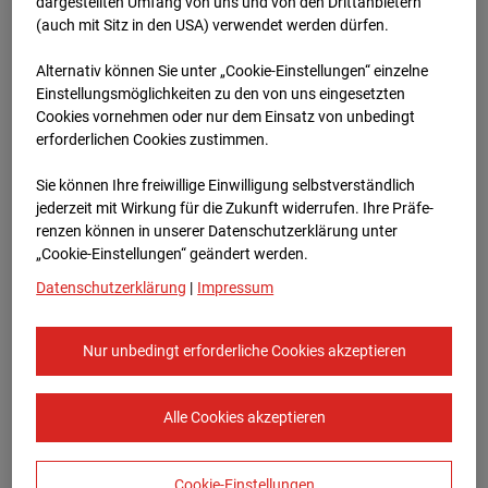
Heddesheim
dargestellten Umfang von uns und von den Drittanbietern
(auch mit Sitz in den USA) verwendet werden dürfen.
Bauvorhaben Badenerstraße 1, 68542
Alternativ können Sie unter „Cookie-Einstellungen“ einzelne
Heddesheim
Einstellungsmöglichkeiten zu den von uns eingesetzten
Cookies vornehmen oder nur dem Einsatz von unbedingt
Zur Übersicht
erforderlichen Cookies zustimmen.
Archivdatum:
29.11.2024 12:10,
Sie können Ihre freiwillige Einwilligung selbstverständlich
Europe/Berlin
jederzeit mit Wirkung für die Zukunft widerrufen. Ihre Prä­fe­
renzen können in unserer Datenschutzerklärung unter
„Cookie-Einstellungen“ geändert werden.
Datenschutzerklärung
|
Impressum
Nur unbedingt erforderliche Cookies akzeptieren
Alle Cookies akzeptieren
Cookie-Einstellungen