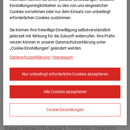
Berliner Str. 30, 03222 Berlin
Einstellungsmöglichkeiten zu den von uns eingesetzten
Zur Übersicht
Cookies vornehmen oder nur dem Einsatz von unbedingt
erforderlichen Cookies zustimmen.
Archivdatum:
19.02.2025 12:00,
Sie können Ihre freiwillige Einwilligung selbstverständlich
Europe/Berlin
jederzeit mit Wirkung für die Zukunft widerrufen. Ihre Prä­fe­
renzen können in unserer Datenschutzerklärung unter
„Cookie-Einstellungen“ geändert werden.
Datenschutzerklärung
|
Impressum
Nur unbedingt erforderliche Cookies akzeptieren
Alle Cookies akzeptieren
Cookie-Einstellungen
STRABAG SE
Konzern-Kommunikation Internet/Neue
Medien, Donau-City-Straße 9, 1220 Wien, Österreich,