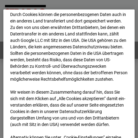
personenbezogene Daten verarbeitet.
Durch Cookies können die personenbezogenen Daten auch in
ein anderes Land transferiert und dort gespeichert werden.
Home
E-Mail
Impressum
Login
Zu den von uns oben erwähnten Drittanbietern, bei denen ein
Datentransfer in ein anderes Land stattfinden kann, zählt
Deutsch
/
English
auch Google LLC mit Sitz in den USA. Die USA gehören zu den
Ländern, die kein angemessenes Datenschutzniveau bieten.
Webcams:
Alle Länder
Sollten die personenbezogenen Daten in die USA übertragen
werden, besteht das Risiko, dass diese Daten von US-
Behörden zu Kontroll- und Überwachungszwecken
verarbeitet werden können, ohne dass der betroffenen Person
Home
Deutschland
möglicherweise Rechtsbehelfsmöglichkeiten zustehen.
BC-186 - BV-Lübbenau Nordkopf
Archiv
2025
02
19
12:00
Wir weisen in diesem Zusammenhang darauf hin, dass Sie
sich mit dem Klicken auf „Alle Cookies akzeptieren“ damit ein­
BC-186 - BV-Lübbenau
ver­standen erklären, dass die auf unserer Seite eingesetzten
Cookies in dem in unserer Datenschutzerklärung
dargestellten Umfang von uns und von den Drittanbietern
Nordkopf
(auch mit Sitz in den USA) verwendet werden dürfen.
Alternativ können Sie unter „Cookie-Einstellungen“ einzelne