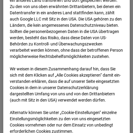
ein anderes Land transferiert und dort gespeichert werden.
01.08.2025 07:05
Zu den von uns oben erwähnten Drittanbietern, bei denen ein
Datentransfer in ein anderes Land stattfinden kann, zählt
auch Google LLC mit Sitz in den USA. Die USA gehören zu den
Ländern, die kein angemessenes Datenschutzniveau bieten.
Sollten die personenbezogenen Daten in die USA übertragen
werden, besteht das Risiko, dass diese Daten von US-
Behörden zu Kontroll- und Überwachungszwecken
verarbeitet werden können, ohne dass der betroffenen Person
möglicherweise Rechtsbehelfsmöglichkeiten zustehen.
Wir weisen in diesem Zusammenhang darauf hin, dass Sie
sich mit dem Klicken auf „Alle Cookies akzeptieren“ damit ein­
ver­standen erklären, dass die auf unserer Seite eingesetzten
Cookies in dem in unserer Datenschutzerklärung
01.08.2025 07:20
dargestellten Umfang von uns und von den Drittanbietern
(auch mit Sitz in den USA) verwendet werden dürfen.
Alternativ können Sie unter „Cookie-Einstellungen“ einzelne
Einstellungsmöglichkeiten zu den von uns eingesetzten
Cookies vornehmen oder nur dem Einsatz von unbedingt
erforderlichen Cookies zustimmen.