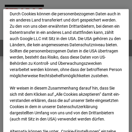
personenbezogene Daten verarbeitet.
Durch Cookies können die personenbezogenen Daten auch in
ein anderes Land transferiert und dort gespeichert werden.
Home
E-Mail
Impressum
Login
Zu den von uns oben erwähnten Drittanbietern, bei denen ein
Datentransfer in ein anderes Land stattfinden kann, zählt
Deutsch
/
English
auch Google LLC mit Sitz in den USA. Die USA gehören zu den
Ländern, die kein angemessenes Datenschutzniveau bieten.
Webcams:
Alle Länder
Sollten die personenbezogenen Daten in die USA übertragen
werden, besteht das Risiko, dass diese Daten von US-
Behörden zu Kontroll- und Überwachungszwecken
verarbeitet werden können, ohne dass der betroffenen Person
Home
Deutschland
möglicherweise Rechtsbehelfsmöglichkeiten zustehen.
BC-186 - BV-Lübbenau Nordkopf
Archiv
2026
07
08
06:45
Wir weisen in diesem Zusammenhang darauf hin, dass Sie
sich mit dem Klicken auf „Alle Cookies akzeptieren“ damit ein­
BC-186 - BV-Lübbenau
ver­standen erklären, dass die auf unserer Seite eingesetzten
Cookies in dem in unserer Datenschutzerklärung
dargestellten Umfang von uns und von den Drittanbietern
Nordkopf
(auch mit Sitz in den USA) verwendet werden dürfen.
Alternativ können Sie unter „Cookie-Einstellungen“ einzelne