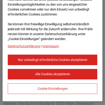
Berliner Str. 30, 03222 Berlin
Einstellungsmöglichkeiten zu den von uns eingesetzten
Zur Übersicht
Cookies vornehmen oder nur dem Einsatz von unbedingt
erforderlichen Cookies zustimmen.
Archivdatum:
08.07.2026 06:45,
Sie können Ihre freiwillige Einwilligung selbstverständlich
Europe/Berlin
jederzeit mit Wirkung für die Zukunft widerrufen. Ihre Prä­fe­
renzen können in unserer Datenschutzerklärung unter
„Cookie-Einstellungen“ geändert werden.
Datenschutzerklärung
|
Impressum
Nur unbedingt erforderliche Cookies akzeptieren
Alle Cookies akzeptieren
Cookie-Einstellungen
STRABAG SE
Konzern-Kommunikation Internet/Neue
Medien, Donau-City-Straße 9, 1220 Wien, Österreich,