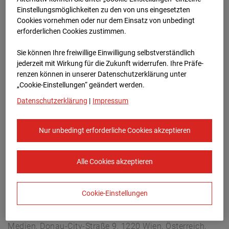
Berliner Str. 30, 03222 Berlin
Einstellungsmöglichkeiten zu den von uns eingesetzten
Zur Übersicht
Cookies vornehmen oder nur dem Einsatz von unbedingt
erforderlichen Cookies zustimmen.
Archivdatum:
08.07.2026 08:15,
Sie können Ihre freiwillige Einwilligung selbstverständlich
Europe/Berlin
jederzeit mit Wirkung für die Zukunft widerrufen. Ihre Prä­fe­
renzen können in unserer Datenschutzerklärung unter
„Cookie-Einstellungen“ geändert werden.
Datenschutzerklärung
|
Impressum
Nur unbedingt erforderliche Cookies akzeptieren
Alle Cookies akzeptieren
Cookie-Einstellungen
STRABAG SE
Konzern-Kommunikation Internet/Neue
Medien, Donau-City-Straße 9, 1220 Wien, Österreich,