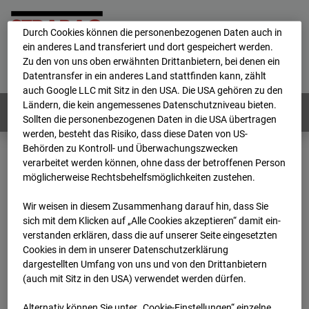
personenbezogene Daten verarbeitet.
Durch Cookies können die personenbezogenen Daten auch in
ein anderes Land transferiert und dort gespeichert werden.
Home
E-Mail
Impressum
Login
Zu den von uns oben erwähnten Drittanbietern, bei denen ein
Datentransfer in ein anderes Land stattfinden kann, zählt
Deutsch
/
English
auch Google LLC mit Sitz in den USA. Die USA gehören zu den
Ländern, die kein angemessenes Datenschutzniveau bieten.
Webcams:
Alle Länder
Sollten die personenbezogenen Daten in die USA übertragen
werden, besteht das Risiko, dass diese Daten von US-
Behörden zu Kontroll- und Überwachungszwecken
verarbeitet werden können, ohne dass der betroffenen Person
Home
Deutschland
möglicherweise Rechtsbehelfsmöglichkeiten zustehen.
BC-186 - BV-Lübbenau Nordkopf
Archiv
2026
07
08
08:15
Wir weisen in diesem Zusammenhang darauf hin, dass Sie
sich mit dem Klicken auf „Alle Cookies akzeptieren“ damit ein­
BC-186 - BV-Lübbenau
ver­standen erklären, dass die auf unserer Seite eingesetzten
Cookies in dem in unserer Datenschutzerklärung
dargestellten Umfang von uns und von den Drittanbietern
Nordkopf
(auch mit Sitz in den USA) verwendet werden dürfen.
Alternativ können Sie unter „Cookie-Einstellungen“ einzelne