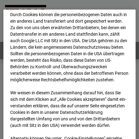
personenbezogene Daten verarbeitet.
Durch Cookies können die personenbezogenen Daten auch in
ein anderes Land transferiert und dort gespeichert werden.
Home
E-Mail
Impressum
Login
Zu den von uns oben erwähnten Drittanbietern, bei denen ein
Datentransfer in ein anderes Land stattfinden kann, zählt
Deutsch
/
English
auch Google LLC mit Sitz in den USA. Die USA gehören zu den
Ländern, die kein angemessenes Datenschutzniveau bieten.
Webcams:
Alle Länder
Sollten die personenbezogenen Daten in die USA übertragen
werden, besteht das Risiko, dass diese Daten von US-
Behörden zu Kontroll- und Überwachungszwecken
verarbeitet werden können, ohne dass der betroffenen Person
Home
Deutschland
möglicherweise Rechtsbehelfsmöglichkeiten zustehen.
BC-186 - BV-Lübbenau Nordkopf
Archiv
2026
07
08
11:00
Wir weisen in diesem Zusammenhang darauf hin, dass Sie
sich mit dem Klicken auf „Alle Cookies akzeptieren“ damit ein­
BC-186 - BV-Lübbenau
ver­standen erklären, dass die auf unserer Seite eingesetzten
Cookies in dem in unserer Datenschutzerklärung
dargestellten Umfang von uns und von den Drittanbietern
Nordkopf
(auch mit Sitz in den USA) verwendet werden dürfen.
Alternativ können Sie unter „Cookie-Einstellungen“ einzelne