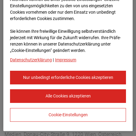
Berliner Str. 30, 03222 Berlin
Einstellungsmöglichkeiten zu den von uns eingesetzten
Zur Übersicht
Cookies vornehmen oder nur dem Einsatz von unbedingt
erforderlichen Cookies zustimmen.
Archivdatum:
08.07.2026 11:00,
Sie können Ihre freiwillige Einwilligung selbstverständlich
Europe/Berlin
jederzeit mit Wirkung für die Zukunft widerrufen. Ihre Prä­fe­
renzen können in unserer Datenschutzerklärung unter
„Cookie-Einstellungen“ geändert werden.
Datenschutzerklärung
|
Impressum
Nur unbedingt erforderliche Cookies akzeptieren
Alle Cookies akzeptieren
Cookie-Einstellungen
STRABAG SE
Konzern-Kommunikation Internet/Neue
Medien, Donau-City-Straße 9, 1220 Wien, Österreich,