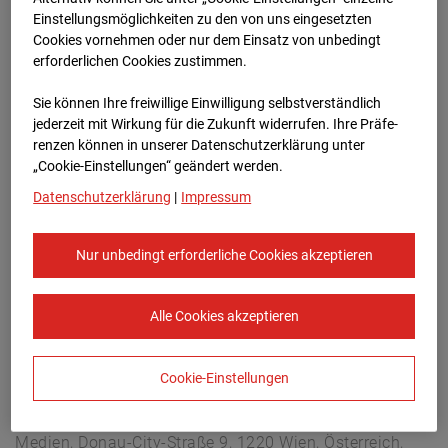
Berliner Str. 30, 03222 Berlin
Einstellungsmöglichkeiten zu den von uns eingesetzten
Zur Übersicht
Cookies vornehmen oder nur dem Einsatz von unbedingt
erforderlichen Cookies zustimmen.
Archivdatum:
08.07.2026 13:45,
Sie können Ihre freiwillige Einwilligung selbstverständlich
Europe/Berlin
jederzeit mit Wirkung für die Zukunft widerrufen. Ihre Prä­fe­
renzen können in unserer Datenschutzerklärung unter
„Cookie-Einstellungen“ geändert werden.
Datenschutzerklärung
|
Impressum
Nur unbedingt erforderliche Cookies akzeptieren
Alle Cookies akzeptieren
Cookie-Einstellungen
STRABAG SE
Konzern-Kommunikation Internet/Neue
Medien, Donau-City-Straße 9, 1220 Wien, Österreich,