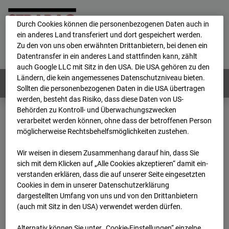
personenbezogene Daten verarbeitet.
Durch Cookies können die personenbezogenen Daten auch in
ein anderes Land transferiert und dort gespeichert werden.
Home
E-Mail
Impressum
Login
Zu den von uns oben erwähnten Drittanbietern, bei denen ein
Datentransfer in ein anderes Land stattfinden kann, zählt
Deutsch
/
English
auch Google LLC mit Sitz in den USA. Die USA gehören zu den
Ländern, die kein angemessenes Datenschutzniveau bieten.
Webcams:
Alle Länder
Sollten die personenbezogenen Daten in die USA übertragen
werden, besteht das Risiko, dass diese Daten von US-
Behörden zu Kontroll- und Überwachungszwecken
verarbeitet werden können, ohne dass der betroffenen Person
Home
Deutschland
möglicherweise Rechtsbehelfsmöglichkeiten zustehen.
BC-186 - BV-Lübbenau Nordkopf
Archiv
2026
07
08
13:45
Wir weisen in diesem Zusammenhang darauf hin, dass Sie
sich mit dem Klicken auf „Alle Cookies akzeptieren“ damit ein­
BC-186 - BV-Lübbenau
ver­standen erklären, dass die auf unserer Seite eingesetzten
Cookies in dem in unserer Datenschutzerklärung
dargestellten Umfang von uns und von den Drittanbietern
Nordkopf
(auch mit Sitz in den USA) verwendet werden dürfen.
Alternativ können Sie unter „Cookie-Einstellungen“ einzelne