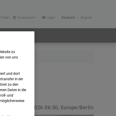
E-Mail
Impressum
Login
Deutsch
/
English
Website zu
den von uns
ert und dort
transfer in ein
hören zu den
nen Daten in die
oll- und
 möglicherweise
vdatum:
06.05.2026 06:30, Europe/Berlin