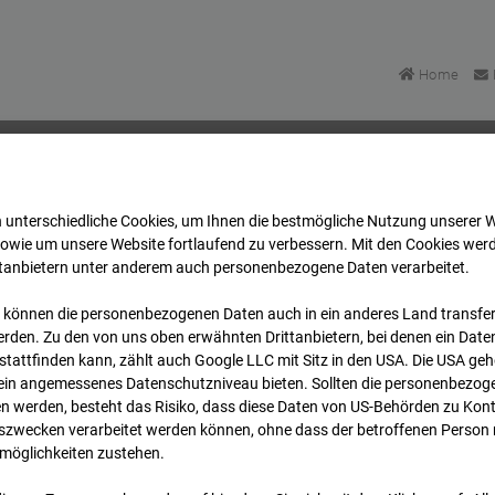
Home
 unterschiedliche Cookies, um Ihnen die best­mögliche Nutzung unserer 
Bonatzbau -Cam2
Archiv
2026
05
06
06:30
sowie um unsere Website fortlaufend zu verbessern. Mit den Cookies wer
ttanbietern unter anderem auch personenbezogene Daten verarbeitet.
 können die personenbezogenen Daten auch in ein anderes Land transferi
Bonatzbau -Cam2
rden. Zu den von uns oben erwähnten Drittanbietern, bei denen ein Daten
tattfinden kann, zählt auch Google LLC mit Sitz in den USA. Die USA ge
kein angemessenes Datenschutzniveau bieten. Sollten die personenbezoge
n werden, besteht das Risiko, dass diese Daten von US-Behörden zu Kontr
wecken verarbeitet werden können, ohne dass der betroffenen Person
möglichkeiten zustehen.
Archi
Übersicht