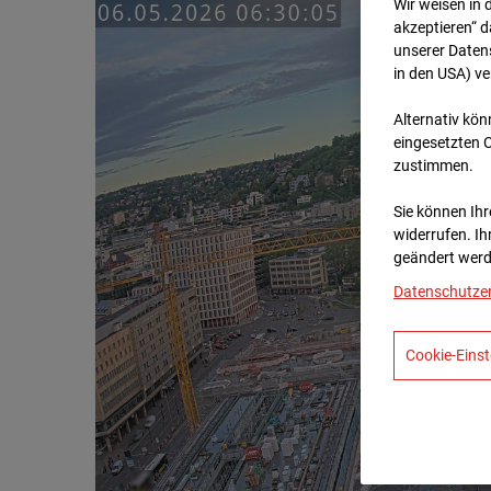
Wir weisen in 
akzeptieren“ d
unserer Daten
in den USA) v
Alternativ kön
eingesetzten 
zustimmen.
Sie können Ihre
widerrufen. Ih
geändert werd
Datenschutze
Cookie-Einst