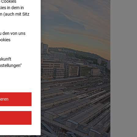
e Cookies
ies in dem in
n (auch mit Sitz
zu den von uns
ookies
Zukunft
nstellungen“
ieren