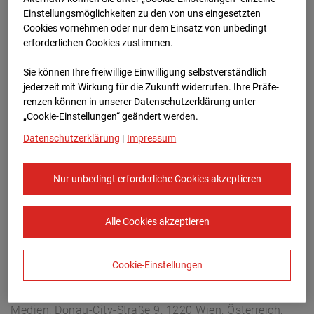
Arnulf Klett Platz, 70173 Stuttgart
Einstellungsmöglichkeiten zu den von uns eingesetzten
Zur Übersicht
Cookies vornehmen oder nur dem Einsatz von unbedingt
erforderlichen Cookies zustimmen.
Archivdatum:
06.05.2026 07:45,
Sie können Ihre freiwillige Einwilligung selbstverständlich
Europe/Berlin
jederzeit mit Wirkung für die Zukunft widerrufen. Ihre Prä­fe­
renzen können in unserer Datenschutzerklärung unter
„Cookie-Einstellungen“ geändert werden.
Datenschutzerklärung
|
Impressum
Nur unbedingt erforderliche Cookies akzeptieren
Alle Cookies akzeptieren
Cookie-Einstellungen
STRABAG SE
Konzern-Kommunikation Internet/Neue
Medien, Donau-City-Straße 9, 1220 Wien, Österreich,