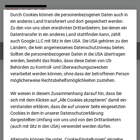
personenbezogene Daten verarbeitet.
Durch Cookies können die personenbezogenen Daten auch in
ein anderes Land transferiert und dort gespeichert werden.
Home
E-Mail
Impressum
Login
Zu den von uns oben erwähnten Drittanbietern, bei denen ein
Datentransfer in ein anderes Land stattfinden kann, zählt
Deutsch
/
English
auch Google LLC mit Sitz in den USA. Die USA gehören zu den
Ländern, die kein angemessenes Datenschutzniveau bieten.
Webcams:
Alle Länder
Sollten die personenbezogenen Daten in die USA übertragen
werden, besteht das Risiko, dass diese Daten von US-
Behörden zu Kontroll- und Überwachungszwecken
verarbeitet werden können, ohne dass der betroffenen Person
Home
Deutschland
möglicherweise Rechtsbehelfsmöglichkeiten zustehen.
BC-114 BV-Ausbau Bonatzbau -Cam2
Archiv
2026
05
06
07:45
Wir weisen in diesem Zusammenhang darauf hin, dass Sie
sich mit dem Klicken auf „Alle Cookies akzeptieren“ damit ein­
BC-114 BV-Ausbau
ver­standen erklären, dass die auf unserer Seite eingesetzten
Cookies in dem in unserer Datenschutzerklärung
dargestellten Umfang von uns und von den Drittanbietern
Bonatzbau -Cam2
(auch mit Sitz in den USA) verwendet werden dürfen.
Alternativ können Sie unter „Cookie-Einstellungen“ einzelne