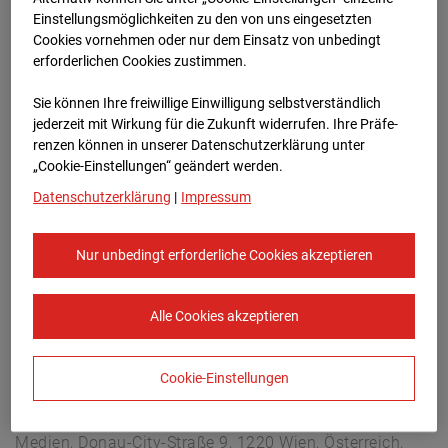
Arnulf Klett Platz, 70173 Stuttgart
Einstellungsmöglichkeiten zu den von uns eingesetzten
Zur Übersicht
Cookies vornehmen oder nur dem Einsatz von unbedingt
erforderlichen Cookies zustimmen.
Archivdatum:
06.05.2026 11:30,
Sie können Ihre freiwillige Einwilligung selbstverständlich
Europe/Berlin
jederzeit mit Wirkung für die Zukunft widerrufen. Ihre Prä­fe­
renzen können in unserer Datenschutzerklärung unter
„Cookie-Einstellungen“ geändert werden.
Datenschutzerklärung
|
Impressum
Nur unbedingt erforderliche Cookies akzeptieren
Alle Cookies akzeptieren
Cookie-Einstellungen
STRABAG SE
Konzern-Kommunikation Internet/Neue
Medien, Donau-City-Straße 9, 1220 Wien, Österreich,