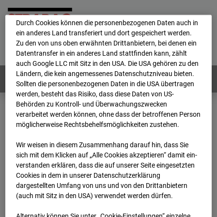
personenbezogene Daten verarbeitet.
Durch Cookies können die personenbezogenen Daten auch in
ein anderes Land transferiert und dort gespeichert werden.
Home
E-Mail
Impressum
Login
Zu den von uns oben erwähnten Drittanbietern, bei denen ein
Datentransfer in ein anderes Land stattfinden kann, zählt
Deutsch
/
English
auch Google LLC mit Sitz in den USA. Die USA gehören zu den
Ländern, die kein angemessenes Datenschutzniveau bieten.
Webcams:
Alle Länder
Sollten die personenbezogenen Daten in die USA übertragen
werden, besteht das Risiko, dass diese Daten von US-
Behörden zu Kontroll- und Überwachungszwecken
verarbeitet werden können, ohne dass der betroffenen Person
Home
Deutschland
möglicherweise Rechtsbehelfsmöglichkeiten zustehen.
BC-114 BV-Ausbau Bonatzbau -Cam2
Archiv
2026
05
06
11:30
Wir weisen in diesem Zusammenhang darauf hin, dass Sie
sich mit dem Klicken auf „Alle Cookies akzeptieren“ damit ein­
BC-114 BV-Ausbau
ver­standen erklären, dass die auf unserer Seite eingesetzten
Cookies in dem in unserer Datenschutzerklärung
dargestellten Umfang von uns und von den Drittanbietern
Bonatzbau -Cam2
(auch mit Sitz in den USA) verwendet werden dürfen.
Alternativ können Sie unter „Cookie-Einstellungen“ einzelne