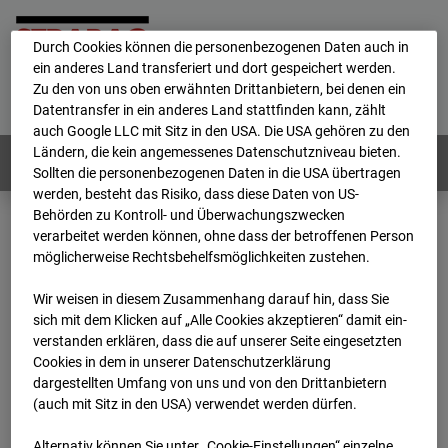
personenbezogene Daten verarbeitet.
Durch Cookies können die personenbezogenen Daten auch in
ein anderes Land transferiert und dort gespeichert werden.
Home
E-Mail
Impressum
Login
Zu den von uns oben erwähnten Drittanbietern, bei denen ein
Datentransfer in ein anderes Land stattfinden kann, zählt
Deutsch
/
English
auch Google LLC mit Sitz in den USA. Die USA gehören zu den
Ländern, die kein angemessenes Datenschutzniveau bieten.
Webcams:
Alle Länder
Sollten die personenbezogenen Daten in die USA übertragen
werden, besteht das Risiko, dass diese Daten von US-
Behörden zu Kontroll- und Überwachungszwecken
verarbeitet werden können, ohne dass der betroffenen Person
Home
Deutschland
möglicherweise Rechtsbehelfsmöglichkeiten zustehen.
BC-114 BV-Ausbau Bonatzbau -Cam2
Archiv
2026
05
06
15:50
Wir weisen in diesem Zusammenhang darauf hin, dass Sie
sich mit dem Klicken auf „Alle Cookies akzeptieren“ damit ein­
BC-114 BV-Ausbau
ver­standen erklären, dass die auf unserer Seite eingesetzten
Cookies in dem in unserer Datenschutzerklärung
dargestellten Umfang von uns und von den Drittanbietern
Bonatzbau -Cam2
(auch mit Sitz in den USA) verwendet werden dürfen.
Alternativ können Sie unter „Cookie-Einstellungen“ einzelne