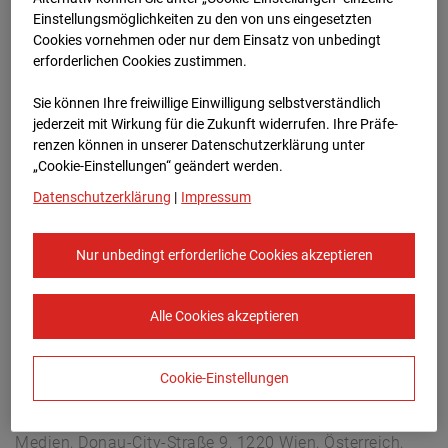
Arnulf Klett Platz, 70173 Stuttgart
Einstellungsmöglichkeiten zu den von uns eingesetzten
Zur Übersicht
Cookies vornehmen oder nur dem Einsatz von unbedingt
erforderlichen Cookies zustimmen.
Archivdatum:
06.05.2026 15:50,
Sie können Ihre freiwillige Einwilligung selbstverständlich
Europe/Berlin
jederzeit mit Wirkung für die Zukunft widerrufen. Ihre Prä­fe­
renzen können in unserer Datenschutzerklärung unter
„Cookie-Einstellungen“ geändert werden.
Datenschutzerklärung
|
Impressum
Nur unbedingt erforderliche Cookies akzeptieren
Alle Cookies akzeptieren
Cookie-Einstellungen
STRABAG SE
Konzern-Kommunikation Internet/Neue
Medien, Donau-City-Straße 9, 1220 Wien, Österreich,