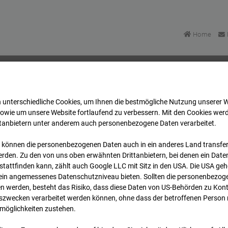
Home
 unterschiedliche Cookies, um Ihnen die best­mögliche Nutzung unserer 
Bonatzbau -Cam2
Archiv
2026
05
06
16:20
sowie um unsere Website fortlaufend zu verbessern. Mit den Cookies wer
ttanbietern unter anderem auch personenbezogene Daten verarbeitet.
 können die personenbezogenen Daten auch in ein anderes Land transferi
Bonatzbau -Cam2
rden. Zu den von uns oben erwähnten Drittanbietern, bei denen ein Daten
tattfinden kann, zählt auch Google LLC mit Sitz in den USA. Die USA ge
kein angemessenes Datenschutzniveau bieten. Sollten die personenbezoge
n werden, besteht das Risiko, dass diese Daten von US-Behörden zu Kontr
wecken verarbeitet werden können, ohne dass der betroffenen Person
möglichkeiten zustehen.
Archi
Übersicht