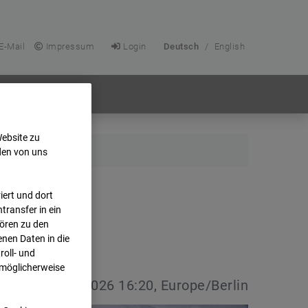
E-Mail
Impressum
Login
Deutsch
/
English
Website zu
den von uns
ert und dort
transfer in ein
hören zu den
nen Daten in die
oll- und
 möglicherweise
vdatum:
06.05.2026 16:20, Europe/Berlin