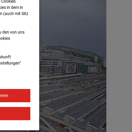
e Cookies
ies in dem in
n (auch mit Sitz
zu den von uns
ookies
Zukunft
nstellungen“
ieren