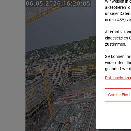
Wir weisen in 
akzeptieren“ d
unserer Daten
in den USA) v
Alternativ kön
eingesetzten 
zustimmen.
Sie können Ihre
widerrufen. Ih
geändert werd
Datenschutze
Cookie-Einst