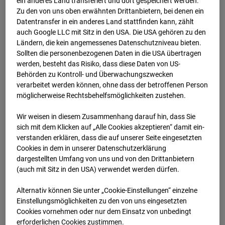
ein anderes Land transferiert und dort gespeichert werden.
03.06.2026 07:15
Zu den von uns oben erwähnten Drittanbietern, bei denen ein
Datentransfer in ein anderes Land stattfinden kann, zählt
auch Google LLC mit Sitz in den USA. Die USA gehören zu den
Ländern, die kein angemessenes Datenschutzniveau bieten.
Sollten die personenbezogenen Daten in die USA übertragen
werden, besteht das Risiko, dass diese Daten von US-
Behörden zu Kontroll- und Überwachungszwecken
verarbeitet werden können, ohne dass der betroffenen Person
möglicherweise Rechtsbehelfsmöglichkeiten zustehen.
Wir weisen in diesem Zusammenhang darauf hin, dass Sie
sich mit dem Klicken auf „Alle Cookies akzeptieren“ damit ein­
ver­standen erklären, dass die auf unserer Seite eingesetzten
Cookies in dem in unserer Datenschutzerklärung
03.06.2026 07:30
dargestellten Umfang von uns und von den Drittanbietern
(auch mit Sitz in den USA) verwendet werden dürfen.
Alternativ können Sie unter „Cookie-Einstellungen“ einzelne
Einstellungsmöglichkeiten zu den von uns eingesetzten
Cookies vornehmen oder nur dem Einsatz von unbedingt
erforderlichen Cookies zustimmen.