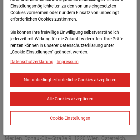
Arnulf Klett Platz, 70173 Stuttgart
Einstellungsmöglichkeiten zu den von uns eingesetzten
Zur Übersicht
Cookies vornehmen oder nur dem Einsatz von unbedingt
erforderlichen Cookies zustimmen.
Archivdatum:
04.03.2025 15:20,
Sie können Ihre freiwillige Einwilligung selbstverständlich
Europe/Berlin
jederzeit mit Wirkung für die Zukunft widerrufen. Ihre Prä­fe­
renzen können in unserer Datenschutzerklärung unter
„Cookie-Einstellungen“ geändert werden.
Datenschutzerklärung
|
Impressum
Nur unbedingt erforderliche Cookies akzeptieren
Alle Cookies akzeptieren
Cookie-Einstellungen
STRABAG SE
Konzern-Kommunikation Internet/Neue
Medien, Donau-City-Straße 9, 1220 Wien, Österreich,