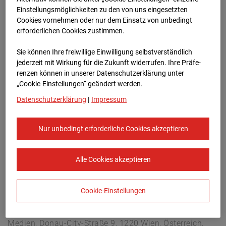
Arnulf Klett Platz, 70173 Stuttgart
Einstellungsmöglichkeiten zu den von uns eingesetzten
Zur Übersicht
Cookies vornehmen oder nur dem Einsatz von unbedingt
erforderlichen Cookies zustimmen.
Archivdatum:
04.03.2025 15:50,
Sie können Ihre freiwillige Einwilligung selbstverständlich
Europe/Berlin
jederzeit mit Wirkung für die Zukunft widerrufen. Ihre Prä­fe­
renzen können in unserer Datenschutzerklärung unter
„Cookie-Einstellungen“ geändert werden.
Datenschutzerklärung
|
Impressum
Nur unbedingt erforderliche Cookies akzeptieren
Alle Cookies akzeptieren
Cookie-Einstellungen
STRABAG SE
Konzern-Kommunikation Internet/Neue
Medien, Donau-City-Straße 9, 1220 Wien, Österreich,