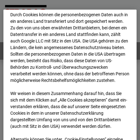
personenbezogene Daten verarbeitet.
Durch Cookies können die personenbezogenen Daten auch in
ein anderes Land transferiert und dort gespeichert werden.
Home
E-Mail
Impressum
Login
Zu den von uns oben erwähnten Drittanbietern, bei denen ein
Datentransfer in ein anderes Land stattfinden kann, zählt
Deutsch
/
English
auch Google LLC mit Sitz in den USA. Die USA gehören zu den
Ländern, die kein angemessenes Datenschutzniveau bieten.
Webcams:
Alle Länder
Sollten die personenbezogenen Daten in die USA übertragen
werden, besteht das Risiko, dass diese Daten von US-
Behörden zu Kontroll- und Überwachungszwecken
verarbeitet werden können, ohne dass der betroffenen Person
Home
Deutschland
möglicherweise Rechtsbehelfsmöglichkeiten zustehen.
BC-176 BV-Ausbau Bonatzbau -Cam5
Archiv
2025
03
04
15:50
Wir weisen in diesem Zusammenhang darauf hin, dass Sie
sich mit dem Klicken auf „Alle Cookies akzeptieren“ damit ein­
BC-176 BV-Ausbau
ver­standen erklären, dass die auf unserer Seite eingesetzten
Cookies in dem in unserer Datenschutzerklärung
dargestellten Umfang von uns und von den Drittanbietern
Bonatzbau -Cam5
(auch mit Sitz in den USA) verwendet werden dürfen.
Alternativ können Sie unter „Cookie-Einstellungen“ einzelne