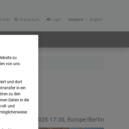
E-Mail
Impressum
Login
Deutsch
/
English
Website zu
den von uns
ert und dort
transfer in ein
hören zu den
nen Daten in die
oll- und
 möglicherweise
vdatum:
04.03.2025 17:35, Europe/Berlin