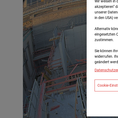
Wir weisen in 
akzeptieren“ d
unserer Daten
in den USA) v
Alternativ kön
eingesetzten 
zustimmen.
Sie können Ihre
widerrufen. Ih
geändert werd
Datenschutze
Cookie-Einst