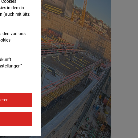
e Cookies
ies in dem in
n (auch mit Sitz
zu den von uns
ookies
Zukunft
nstellungen“
ieren