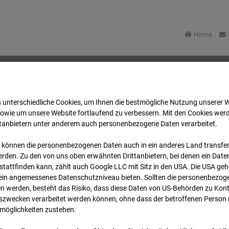
Home
 unterschiedliche Cookies, um Ihnen die best­mögliche Nutzung unserer 
Bonatzbau -Cam5
Archiv
2025
03
04
17:35
sowie um unsere Website fortlaufend zu verbessern. Mit den Cookies wer
ttanbietern unter anderem auch personenbezogene Daten verarbeitet.
 können die personenbezogenen Daten auch in ein anderes Land transferi
Bonatzbau -Cam5
rden. Zu den von uns oben erwähnten Drittanbietern, bei denen ein Daten
tattfinden kann, zählt auch Google LLC mit Sitz in den USA. Die USA ge
kein angemessenes Datenschutzniveau bieten. Sollten die personenbezoge
n werden, besteht das Risiko, dass diese Daten von US-Behörden zu Kontr
wecken verarbeitet werden können, ohne dass der betroffenen Person
möglichkeiten zustehen.
Archi
Übersicht