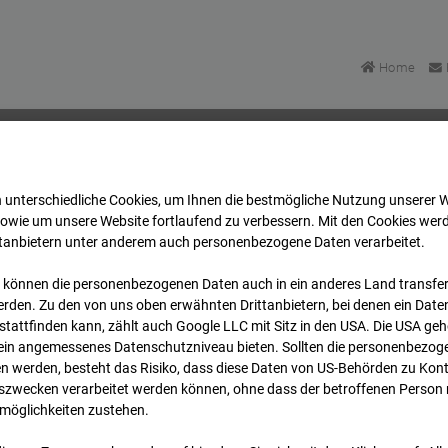
Home
 unterschiedliche Cookies, um Ihnen die best­mögliche Nutzung unserer 
Bonatzbau -Cam5
Archiv
2025
03
13
14:50
sowie um unsere Website fortlaufend zu verbessern. Mit den Cookies wer
ttanbietern unter anderem auch personenbezogene Daten verarbeitet.
 können die personenbezogenen Daten auch in ein anderes Land transferi
Bonatzbau -Cam5
rden. Zu den von uns oben erwähnten Drittanbietern, bei denen ein Daten
tattfinden kann, zählt auch Google LLC mit Sitz in den USA. Die USA ge
kein angemessenes Datenschutzniveau bieten. Sollten die personenbezoge
n werden, besteht das Risiko, dass diese Daten von US-Behörden zu Kontr
wecken verarbeitet werden können, ohne dass der betroffenen Person
möglichkeiten zustehen.
Archi
Übersicht