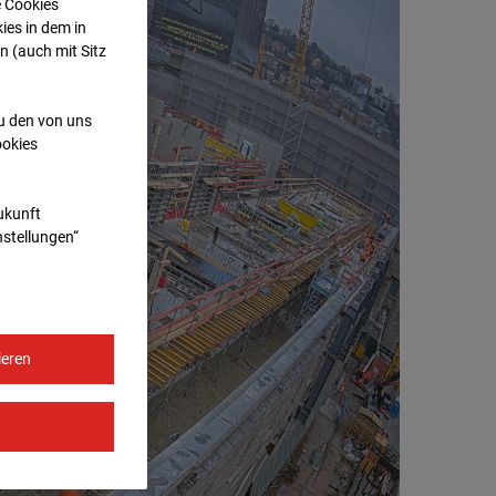
e Cookies
ies in dem in
n (auch mit Sitz
zu den von uns
ookies
Zukunft
nstellungen“
ieren