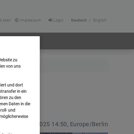
E-Mail
Impressum
Login
Deutsch
/
English
Website zu
den von uns
ert und dort
transfer in ein
hören zu den
nen Daten in die
oll- und
 möglicherweise
vdatum:
13.03.2025 14:50, Europe/Berlin