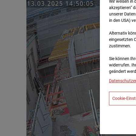
Wir weisen in 
akzeptieren“ d
unserer Daten
in den USA) v
Alternativ kön
eingesetzten 
zustimmen.
Sie können Ihre
widerrufen. Ih
geändert werd
Datenschutze
Cookie-Einst