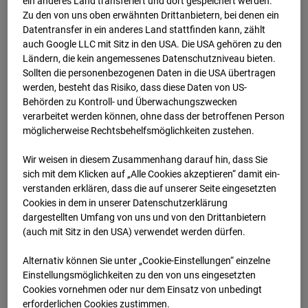
ein anderes Land transferiert und dort gespeichert werden.
01.07.2026 07:15
Zu den von uns oben erwähnten Drittanbietern, bei denen ein
Datentransfer in ein anderes Land stattfinden kann, zählt
auch Google LLC mit Sitz in den USA. Die USA gehören zu den
Ländern, die kein angemessenes Datenschutzniveau bieten.
Sollten die personenbezogenen Daten in die USA übertragen
werden, besteht das Risiko, dass diese Daten von US-
Behörden zu Kontroll- und Überwachungszwecken
verarbeitet werden können, ohne dass der betroffenen Person
möglicherweise Rechtsbehelfsmöglichkeiten zustehen.
Wir weisen in diesem Zusammenhang darauf hin, dass Sie
sich mit dem Klicken auf „Alle Cookies akzeptieren“ damit ein­
ver­standen erklären, dass die auf unserer Seite eingesetzten
Cookies in dem in unserer Datenschutzerklärung
01.07.2026 07:30
dargestellten Umfang von uns und von den Drittanbietern
(auch mit Sitz in den USA) verwendet werden dürfen.
Alternativ können Sie unter „Cookie-Einstellungen“ einzelne
Einstellungsmöglichkeiten zu den von uns eingesetzten
Cookies vornehmen oder nur dem Einsatz von unbedingt
erforderlichen Cookies zustimmen.