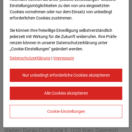
Arnulf Klett Platz, 70173 Stuttgart
Einstellungsmöglichkeiten zu den von uns eingesetzten
Zur Übersicht
Cookies vornehmen oder nur dem Einsatz von unbedingt
erforderlichen Cookies zustimmen.
Archivdatum:
08.07.2026 14:30,
Sie können Ihre freiwillige Einwilligung selbstverständlich
Europe/Berlin
jederzeit mit Wirkung für die Zukunft widerrufen. Ihre Prä­fe­
renzen können in unserer Datenschutzerklärung unter
„Cookie-Einstellungen“ geändert werden.
Datenschutzerklärung
|
Impressum
Nur unbedingt erforderliche Cookies akzeptieren
Alle Cookies akzeptieren
Cookie-Einstellungen
STRABAG SE
Konzern-Kommunikation Internet/Neue
Medien, Donau-City-Straße 9, 1220 Wien, Österreich,