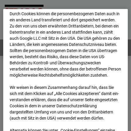
personenbezogene Daten verarbeitet.
Durch Cookies können die personenbezogenen Daten auch in
ein anderes Land transferiert und dort gespeichert werden.
Home
E-Mail
Impressum
Login
Zu den von uns oben erwähnten Drittanbietern, bei denen ein
Datentransfer in ein anderes Land stattfinden kann, zählt
Deutsch
/
English
auch Google LLC mit Sitz in den USA. Die USA gehören zu den
Ländern, die kein angemessenes Datenschutzniveau bieten.
Webcams:
Alle Länder
Sollten die personenbezogenen Daten in die USA übertragen
werden, besteht das Risiko, dass diese Daten von US-
Behörden zu Kontroll- und Überwachungszwecken
verarbeitet werden können, ohne dass der betroffenen Person
Home
Deutschland
möglicherweise Rechtsbehelfsmöglichkeiten zustehen.
BC-176 BV-Ausbau Bonatzbau -Cam5
Archiv
2026
07
08
14:30
Wir weisen in diesem Zusammenhang darauf hin, dass Sie
sich mit dem Klicken auf „Alle Cookies akzeptieren“ damit ein­
BC-176 BV-Ausbau
ver­standen erklären, dass die auf unserer Seite eingesetzten
Cookies in dem in unserer Datenschutzerklärung
dargestellten Umfang von uns und von den Drittanbietern
Bonatzbau -Cam5
(auch mit Sitz in den USA) verwendet werden dürfen.
Alternativ können Sie unter „Cookie-Einstellungen“ einzelne