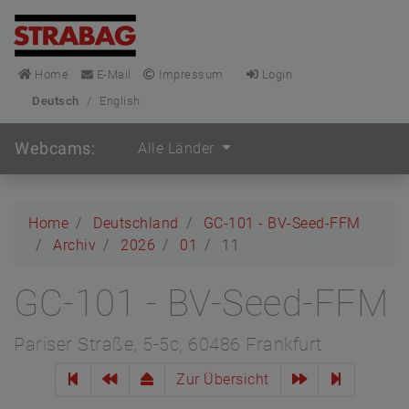
Home
E-Mail
Impressum
Login
Deutsch
/
English
Webcams:
Alle Länder
Home
Deutschland
GC-101 - BV-Seed-FFM
Archiv
2026
01
11
GC-101 - BV-Seed-FFM
Pariser Straße, 5-5c, 60486 Frankfurt
Zur Übersicht