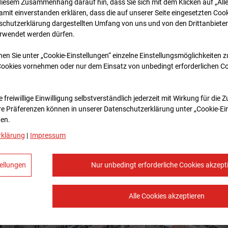
diesem Zusammenhang darauf hin, dass Sie sich mit dem Klicken auf „All
amit ein­ver­standen erklären, dass die auf unserer Seite eingesetzten Cook
schutzerklärung dargestellten Umfang von uns und von den Drittanbieter
erwendet werden dürfen.
nen Sie unter „Cookie-Einstellungen“ einzelne Einstellungsmöglichkeiten 
Cookies vornehmen oder nur dem Einsatz von unbedingt erforderlichen C
 freiwillige Einwilligung selbstverständlich jederzeit mit Wirkung für die 
re Prä­fe­renzen können in unserer Datenschutzerklärung unter „Cookie-Ei
en.
rklärung
|
Impressum
ellungen
Nur unbedingt erforderliche Cookies akzept
Alle Cookies akzeptieren