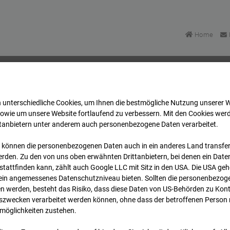
Home
 unterschiedliche Cookies, um Ihnen die best­mögliche Nutzung unserer 
FFM
Archiv
2026
07
08
06:25
sowie um unsere Website fortlaufend zu verbessern. Mit den Cookies wer
ttanbietern unter anderem auch personenbezogene Daten verarbeitet.
 können die personenbezogenen Daten auch in ein anderes Land transferi
FFM
rden. Zu den von uns oben erwähnten Drittanbietern, bei denen ein Daten
tattfinden kann, zählt auch Google LLC mit Sitz in den USA. Die USA ge
kein angemessenes Datenschutzniveau bieten. Sollten die personenbezoge
n werden, besteht das Risiko, dass diese Daten von US-Behörden zu Kontr
wecken verarbeitet werden können, ohne dass der betroffenen Person
möglichkeiten zustehen.
Archi
Übersicht