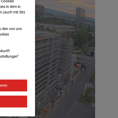
e Cookies
ies in dem in
n (auch mit Sitz
zu den von uns
ookies
Zukunft
nstellungen“
ieren