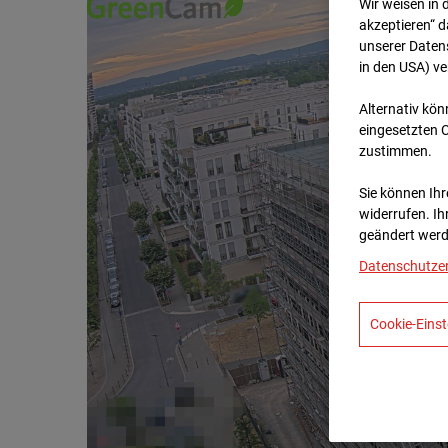
Wir weisen in 
akzeptieren“ d
unserer Daten
in den USA) v
Alternativ kön
eingesetzten 
zustimmen.
Sie können Ihre
widerrufen. Ih
geändert werd
Datenschutze
Cookie-Einst