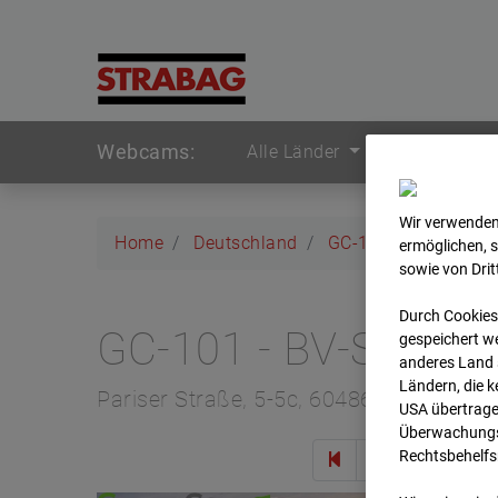
Webcams:
Alle Länder
Wir verwenden
Home
Deutschland
GC-101 - BV-Seed-
ermöglichen, 
sowie von Dri
Durch Cookies
GC-101 - BV-Seed-
gespeichert we
anderes Land s
Ländern, die 
Pariser Straße, 5-5c, 60486 Frankfurt
USA übertrage
Überwachungsz
Rechtsbehelfs
Zur 