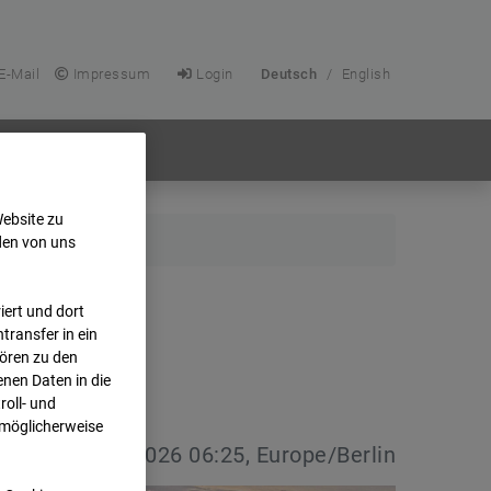
E-Mail
Impressum
Login
Deutsch
/
English
Website zu
den von uns
ert und dort
transfer in ein
hören zu den
nen Daten in die
oll- und
 möglicherweise
vdatum:
08.07.2026 06:25, Europe/Berlin