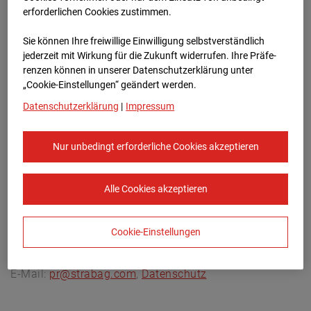
Archivdatum:
08.07.2026 07:05,
erforderlichen Cookies zustimmen.
Europe/Berlin
Sie können Ihre freiwillige Einwilligung selbstverständlich
jederzeit mit Wirkung für die Zukunft widerrufen. Ihre Prä­fe­
renzen können in unserer Datenschutzerklärung unter
„Cookie-Einstellungen“ geändert werden.
Datenschutzerklärung
|
Impressum
Nur unbedingt erforderliche Cookies akzeptieren
Alle Cookies akzeptieren
Cookie-Einstellungen
STRABAG SE
Konzern-Kommunikation Internet/Neue
Medien, Donau-City-Straße 9, 1220 Wien, Österreich,
E-Mail:
pr@strabag.com
,
Datenschutz