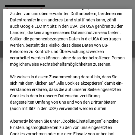
Durch Cookies können die personenbezogenen Daten auch in
ein anderes Land transferiert und dort gespeichert werden.
Zu den von uns oben erwähnten Drittanbietern, bei denen ein
Datentransfer in ein anderes Land stattfinden kann, zählt
Home
E-Mail
Impressum
Login
auch Google LLC mit Sitz in den USA. Die USA gehören zu den
Ländern, die kein angemessenes Datenschutzniveau bieten.
Deutsch
/
English
Sollten die personenbezogenen Daten in die USA übertragen
werden, besteht das Risiko, dass diese Daten von US-
Webcams:
Alle Länder
Behörden zu Kontroll- und Überwachungszwecken
verarbeitet werden können, ohne dass der betroffenen Person
möglicherweise Rechtsbehelfsmöglichkeiten zustehen.
Home
Deutschland
GC-101 - BV-Seed-FFM
Wir weisen in diesem Zusammenhang darauf hin, dass Sie
Archiv
2026
07
08
07:05
sich mit dem Klicken auf „Alle Cookies akzeptieren“ damit ein­
ver­standen erklären, dass die auf unserer Seite eingesetzten
GC-101 - BV-Seed-FFM
Cookies in dem in unserer Datenschutzerklärung
dargestellten Umfang von uns und von den Drittanbietern
(auch mit Sitz in den USA) verwendet werden dürfen.
Pariser Straße, 5-5c, 60486 Frankfurt
Alternativ können Sie unter „Cookie-Einstellungen“ einzelne
Zur Übersicht
Einstellungsmöglichkeiten zu den von uns eingesetzten
Cookies vornehmen oder nur dem Einsatz von unbedingt