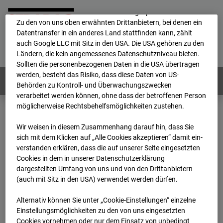
Durch Cookies können die personenbezogenen Daten auch in
ein anderes Land transferiert und dort gespeichert werden.
Zu den von uns oben erwähnten Drittanbietern, bei denen ein
Datentransfer in ein anderes Land stattfinden kann, zählt
Home
E-Mail
Impressum
Login
auch Google LLC mit Sitz in den USA. Die USA gehören zu den
Ländern, die kein angemessenes Datenschutzniveau bieten.
Deutsch
/
English
Sollten die personenbezogenen Daten in die USA übertragen
werden, besteht das Risiko, dass diese Daten von US-
Webcams:
Alle Länder
Behörden zu Kontroll- und Überwachungszwecken
verarbeitet werden können, ohne dass der betroffenen Person
möglicherweise Rechtsbehelfsmöglichkeiten zustehen.
Home
Deutschland
GC-101 - BV-Seed-FFM
Wir weisen in diesem Zusammenhang darauf hin, dass Sie
Archiv
2026
07
08
08:45
sich mit dem Klicken auf „Alle Cookies akzeptieren“ damit ein­
ver­standen erklären, dass die auf unserer Seite eingesetzten
GC-101 - BV-Seed-FFM
Cookies in dem in unserer Datenschutzerklärung
dargestellten Umfang von uns und von den Drittanbietern
(auch mit Sitz in den USA) verwendet werden dürfen.
Pariser Straße, 5-5c, 60486 Frankfurt
Alternativ können Sie unter „Cookie-Einstellungen“ einzelne
Zur Übersicht
Einstellungsmöglichkeiten zu den von uns eingesetzten
Cookies vornehmen oder nur dem Einsatz von unbedingt