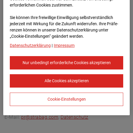
Archivdatum:
08.07.2026 08:45,
erforderlichen Cookies zustimmen.
Europe/Berlin
Sie können Ihre freiwillige Einwilligung selbstverständlich
jederzeit mit Wirkung für die Zukunft widerrufen. Ihre Prä­fe­
renzen können in unserer Datenschutzerklärung unter
„Cookie-Einstellungen“ geändert werden.
Datenschutzerklärung
|
Impressum
Nur unbedingt erforderliche Cookies akzeptieren
Alle Cookies akzeptieren
Cookie-Einstellungen
STRABAG SE
Konzern-Kommunikation Internet/Neue
Medien, Donau-City-Straße 9, 1220 Wien, Österreich,
E-Mail:
pr@strabag.com
,
Datenschutz