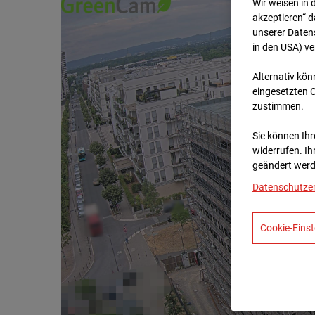
Wir weisen in 
akzeptieren“ d
unserer Daten
in den USA) v
Alternativ kön
eingesetzten 
zustimmen.
Sie können Ihre
widerrufen. Ih
geändert werd
Datenschutze
Cookie-Einst