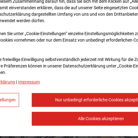
diesem Zusammenhang darauf hin, dass Sie sich mit dem Klicken auf „All
amit ein­ver­standen erklären, dass die auf unserer Seite eingesetzten Cook
schutzerklärung dargestellten Umfang von uns und von den Drittanbieter
erwendet werden dürfen.
nen Sie unter „Cookie-Einstellungen“ einzelne Einstellungsmöglichkeiten 
Cookies vornehmen oder nur dem Einsatz von unbedingt erforderlichen C
 freiwillige Einwilligung selbstverständlich jederzeit mit Wirkung für die 
re Prä­fe­renzen können in unserer Datenschutzerklärung unter „Cookie-Ei
en.
rklärung
|
Impressum
ellungen
Nur unbedingt erforderliche Cookies akzept
Alle Cookies akzeptieren