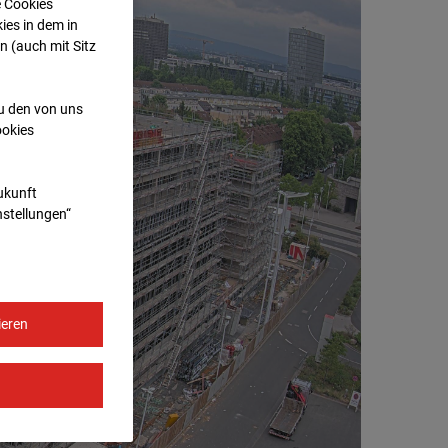
e Cookies
ies in dem in
n (auch mit Sitz
zu den von uns
ookies
Zukunft
nstellungen“
ieren