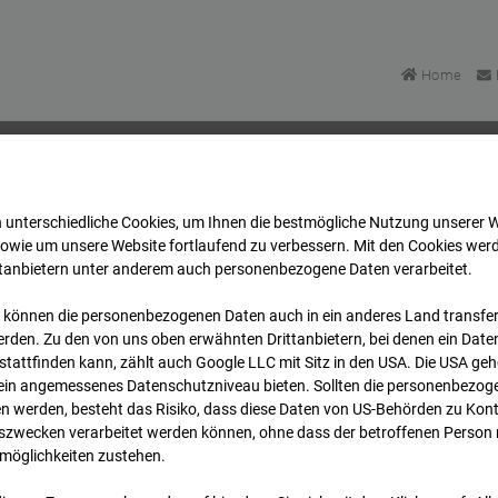
Home
 unterschiedliche Cookies, um Ihnen die best­mögliche Nutzung unserer 
FFM
Archiv
2026
07
08
09:15
sowie um unsere Website fortlaufend zu verbessern. Mit den Cookies wer
ttanbietern unter anderem auch personenbezogene Daten verarbeitet.
 können die personenbezogenen Daten auch in ein anderes Land transferi
FFM
rden. Zu den von uns oben erwähnten Drittanbietern, bei denen ein Daten
tattfinden kann, zählt auch Google LLC mit Sitz in den USA. Die USA ge
kein angemessenes Datenschutzniveau bieten. Sollten die personenbezoge
n werden, besteht das Risiko, dass diese Daten von US-Behörden zu Kontr
wecken verarbeitet werden können, ohne dass der betroffenen Person
möglichkeiten zustehen.
Archi
Übersicht