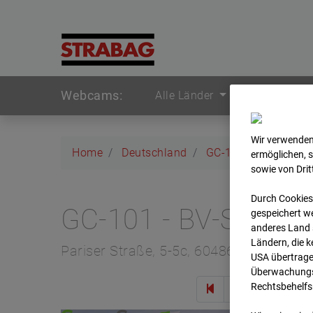
Webcams:
Alle Länder
Wir verwenden
Home
Deutschland
GC-101 - BV-Seed-
ermöglichen, 
sowie von Dri
Durch Cookies
GC-101 - BV-Seed-
gespeichert we
anderes Land s
Ländern, die 
Pariser Straße, 5-5c, 60486 Frankfurt
USA übertrage
Überwachungsz
Rechtsbehelfs
Zur 