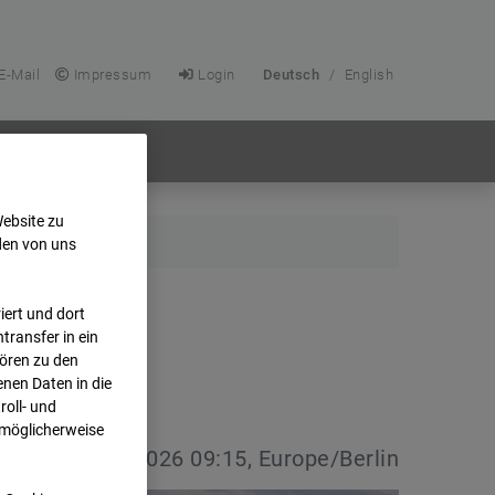
E-Mail
Impressum
Login
Deutsch
/
English
Website zu
den von uns
ert und dort
transfer in ein
hören zu den
nen Daten in die
oll- und
 möglicherweise
vdatum:
08.07.2026 09:15, Europe/Berlin