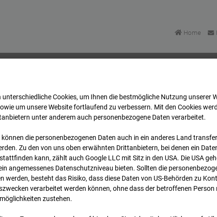
Home
 unterschiedliche Cookies, um Ihnen die best­mögliche Nutzung unserer 
FFM
Archiv
2026
07
08
09:55
sowie um unsere Website fortlaufend zu verbessern. Mit den Cookies wer
ttanbietern unter anderem auch personenbezogene Daten verarbeitet.
 können die personenbezogenen Daten auch in ein anderes Land transferi
FFM
rden. Zu den von uns oben erwähnten Drittanbietern, bei denen ein Daten
tattfinden kann, zählt auch Google LLC mit Sitz in den USA. Die USA ge
kein angemessenes Datenschutzniveau bieten. Sollten die personenbezoge
n werden, besteht das Risiko, dass diese Daten von US-Behörden zu Kontr
wecken verarbeitet werden können, ohne dass der betroffenen Person
möglichkeiten zustehen.
Archi
Übersicht