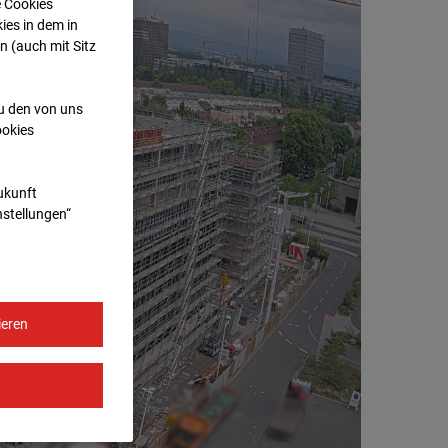
e Cookies
ies in dem in
n (auch mit Sitz
zu den von uns
ookies
Zukunft
nstellungen“
ieren