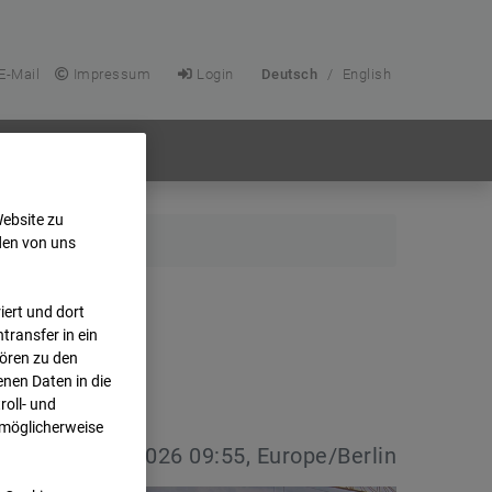
E-Mail
Impressum
Login
Deutsch
/
English
Website zu
den von uns
ert und dort
transfer in ein
hören zu den
nen Daten in die
oll- und
 möglicherweise
vdatum:
08.07.2026 09:55, Europe/Berlin