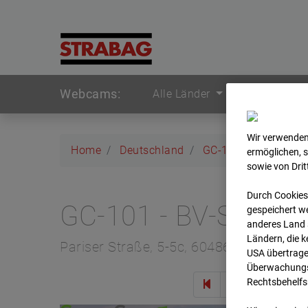
Webcams:
Alle Länder
Wir verwenden
Home
Deutschland
GC-101 - BV-Seed-
ermöglichen, 
sowie von Dri
Durch Cookies
GC-101 - BV-Seed-
gespeichert we
anderes Land s
Ländern, die 
Pariser Straße, 5-5c, 60486 Frankfurt
USA übertrage
Überwachungsz
Rechtsbehelfs
Zur 