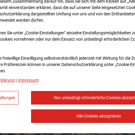
diesem Zusammenhang darauf hin, dass Sie sich mit dem Klicken auf „All
amit ein­ver­standen erklären, dass die auf unserer Seite eingesetzten Cook
schutzerklärung dargestellten Umfang von uns und von den Drittanbieter
erwendet werden dürfen.
nen Sie unter „Cookie-Einstellungen“ einzelne Einstellungsmöglichkeiten 
Cookies vornehmen oder nur dem Einsatz von unbedingt erforderlichen C
 freiwillige Einwilligung selbstverständlich jederzeit mit Wirkung für die 
re Prä­fe­renzen können in unserer Datenschutzerklärung unter „Cookie-Ei
en.
rklärung
|
Impressum
ellungen
Nur unbedingt erforderliche Cookies akzept
Alle Cookies akzeptieren