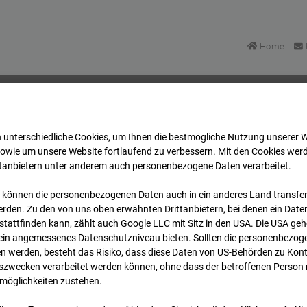
Home
 unterschiedliche Cookies, um Ihnen die best­mögliche Nutzung unserer 
FFM
Archiv
2026
07
08
10:15
sowie um unsere Website fortlaufend zu verbessern. Mit den Cookies wer
ttanbietern unter anderem auch personenbezogene Daten verarbeitet.
 können die personenbezogenen Daten auch in ein anderes Land transferi
FFM
rden. Zu den von uns oben erwähnten Drittanbietern, bei denen ein Daten
tattfinden kann, zählt auch Google LLC mit Sitz in den USA. Die USA ge
kein angemessenes Datenschutzniveau bieten. Sollten die personenbezoge
n werden, besteht das Risiko, dass diese Daten von US-Behörden zu Kontr
wecken verarbeitet werden können, ohne dass der betroffenen Person
möglichkeiten zustehen.
Archi
Übersicht