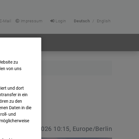
E-Mail
Impressum
Login
Deutsch
/
English
Website zu
den von uns
ert und dort
transfer in ein
hören zu den
nen Daten in die
oll- und
 möglicherweise
vdatum:
08.07.2026 10:15, Europe/Berlin