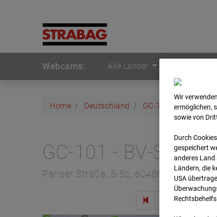
Webcams:
Alle Länder
Wir verwenden
Home
Deutschland
GC-101 - BV-Seed-
ermöglichen, 
sowie von Dri
Durch Cookies
GC-101 - BV-Seed-
gespeichert we
anderes Land s
Ländern, die 
Pariser Straße, 5-5c, 60486 Frankfurt
USA übertrage
Überwachungsz
Rechtsbehelfs
Zur 