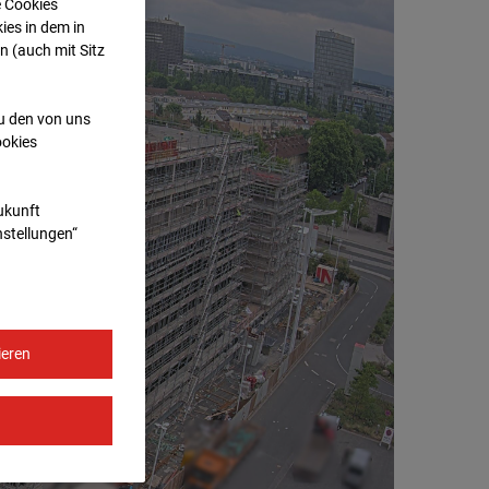
e Cookies
ies in dem in
n (auch mit Sitz
zu den von uns
ookies
Zukunft
nstellungen“
ieren