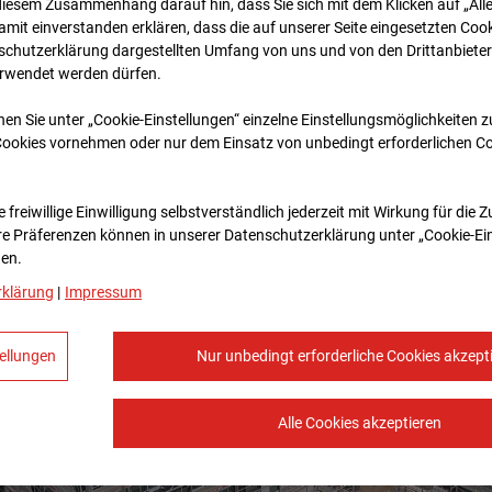
diesem Zusammenhang darauf hin, dass Sie sich mit dem Klicken auf „All
amit ein­ver­standen erklären, dass die auf unserer Seite eingesetzten Cook
schutzerklärung dargestellten Umfang von uns und von den Drittanbieter
erwendet werden dürfen.
nen Sie unter „Cookie-Einstellungen“ einzelne Einstellungsmöglichkeiten 
Cookies vornehmen oder nur dem Einsatz von unbedingt erforderlichen C
 freiwillige Einwilligung selbstverständlich jederzeit mit Wirkung für die 
re Prä­fe­renzen können in unserer Datenschutzerklärung unter „Cookie-Ei
en.
rklärung
|
Impressum
ellungen
Nur unbedingt erforderliche Cookies akzept
Alle Cookies akzeptieren