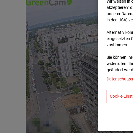
Wir weisen in 
akzeptieren“ d
unserer Daten
in den USA) v
Alternativ kön
eingesetzten 
zustimmen.
Sie können Ihre
widerrufen. Ih
geändert werd
Datenschutze
Cookie-Einst