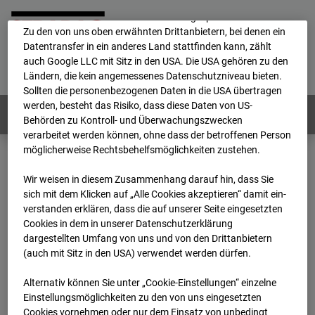
Durch Cookies können die personenbezogenen Daten auch in
ein anderes Land transferiert und dort gespeichert werden.
Zu den von uns oben erwähnten Drittanbietern, bei denen ein
Datentransfer in ein anderes Land stattfinden kann, zählt
Home
E-Mail
Impressum
Login
auch Google LLC mit Sitz in den USA. Die USA gehören zu den
Ländern, die kein angemessenes Datenschutzniveau bieten.
Deutsch
/
English
Sollten die personenbezogenen Daten in die USA übertragen
werden, besteht das Risiko, dass diese Daten von US-
Webcams:
Alle Länder
Behörden zu Kontroll- und Überwachungszwecken
verarbeitet werden können, ohne dass der betroffenen Person
möglicherweise Rechtsbehelfsmöglichkeiten zustehen.
Home
Deutschland
GC-101 - BV-Seed-FFM
Wir weisen in diesem Zusammenhang darauf hin, dass Sie
Archiv
2026
07
08
10:55
sich mit dem Klicken auf „Alle Cookies akzeptieren“ damit ein­
ver­standen erklären, dass die auf unserer Seite eingesetzten
GC-101 - BV-Seed-FFM
Cookies in dem in unserer Datenschutzerklärung
dargestellten Umfang von uns und von den Drittanbietern
(auch mit Sitz in den USA) verwendet werden dürfen.
Pariser Straße, 5-5c, 60486 Frankfurt
Alternativ können Sie unter „Cookie-Einstellungen“ einzelne
Zur Übersicht
Einstellungsmöglichkeiten zu den von uns eingesetzten
Cookies vornehmen oder nur dem Einsatz von unbedingt