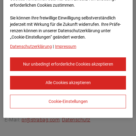
Archivdatum:
08.07.2026 10:55,
erforderlichen Cookies zustimmen.
Europe/Berlin
Sie können Ihre freiwillige Einwilligung selbstverständlich
jederzeit mit Wirkung für die Zukunft widerrufen. Ihre Prä­fe­
renzen können in unserer Datenschutzerklärung unter
„Cookie-Einstellungen“ geändert werden.
Datenschutzerklärung
|
Impressum
Nur unbedingt erforderliche Cookies akzeptieren
Alle Cookies akzeptieren
Cookie-Einstellungen
STRABAG SE
Konzern-Kommunikation Internet/Neue
Medien, Donau-City-Straße 9, 1220 Wien, Österreich,
E-Mail:
pr@strabag.com
,
Datenschutz